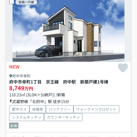
新築一戸建
NEW
府中市幸町
府中市幸町1丁目 京王線 府中駅 新築戸建
1号棟
8,749
万円
110.23㎡ (3LDK＋S(納戸)) /新築
武蔵野線「北府中」駅 徒歩15分
都市ガス
床暖房
バリアフリー
ウォークインクロゼット
システムキッチン
カウンターキッチン
新築