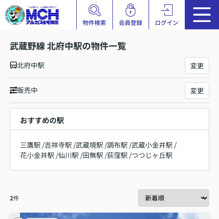
物件検索
会員登録
ログイン
武蔵野線 北府中駅の物件一覧
北府中駅
変更
販売中
変更
おすすめの駅
三鷹駅
/
吉祥寺駅
/
武蔵境駅
/
調布駅
/
武蔵小金井駅
/
花小金井駅
/
仙川駅
/
田無駅
/
荻窪駅
/
つつじヶ丘駅
2
件