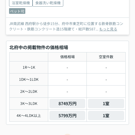
浴室乾燥機
食器洗い乾燥機
ペット可
JR南武線 西府駅から徒歩15分、府中市東芝町に位置する鉄骨鉄筋コン
クリート・鉄筋コンクリート造15階建て・総戸数587...
もっと見る
北府中の掲載物件の価格相場
価格相場
空室件数
-
-
1R～1K
-
-
1DK～1LDK
-
-
2K～2LDK
8749万円
1室
3K～3LDK
5799万円
1室
4K～4LDK以上