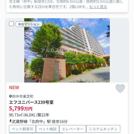
京王線「府中」駅徒歩13分。北側約6.0m公道・西側約5.0m公道に接し
た角地に位置するZEH水準住宅です。2階LDKを...
もっと見る
中古マンション
NEW
府中市東芝町
エフユニバース
239号室
5,799
万円
90.73㎡ (4LDK) /築22年
武蔵野線「北府中」駅 徒歩16分
ペット飼育可
ペット相談
エレベーター
システムキッチン