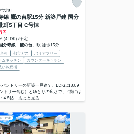
寺市
北町
寺線 鷹の台駅15分 新築戸建 国分
北町5丁目 C号棟
万円
㎡ (4LDK) /予定
国分寺線
「
鷹の台
」駅 徒歩15分
2台可
都市ガス
バリアフリー
テムキッチン
カウンターキッチン
洗い乾燥機
K＋パントリーの新築一戸建て。LDKは18.89
ントリー含む）とゆとりの広さで、2階には
・4.5帖...
もっと見る
築一戸建