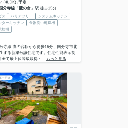
㎡ (4LDK) /予定
国分寺線
「
鷹の台
」駅 徒歩15分
ガス
バリアフリー
システムキッチン
ンターキッチン
食器洗い乾燥機
乾燥機
分寺線 鷹の台駅から徒歩15分、国分寺市北
生する新築分譲住宅です。住宅性能表示制
目全て最上位等級取得・...
もっと見る
築一戸建