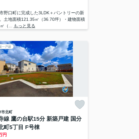
市野口町に完成した3LDK＋パントリーの新
。土地面積121.35㎡（36.70坪）・建物面積
1㎡（...
もっと見る
築一戸建
寺市
北町
寺線 鷹の台駅15分 新築戸建 国分
北町5丁目 F号棟
万円