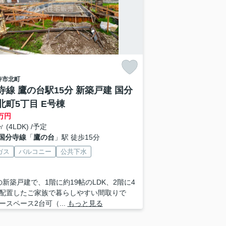
寺市
北町
寺線 鷹の台駅15分 新築戸建 国分
北町5丁目 E号棟
万円
㎡ (4LDK) /予定
国分寺線
「
鷹の台
」駅 徒歩15分
ガス
バルコニー
公共下水
Kの新築戸建で、1階に約19帖のLDK、2階に4
配置したご家族で暮らしやすい間取りで
ースペース2台可（...
もっと見る