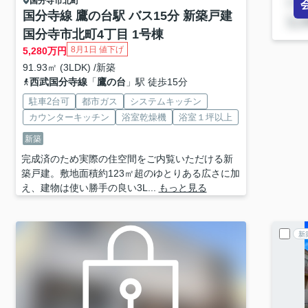
国分寺市
北町
国分寺線 鷹の台駅 バス15分 新築戸建
国分寺市北町4丁目 1号棟
8月1日 値下げ
5,280
万円
91.93㎡ (3LDK) /新築
西武国分寺線
「
鷹の台
」駅 徒歩15分
駐車2台可
都市ガス
システムキッチン
カウンターキッチン
浴室乾燥機
浴室１坪以上
新築
完成済のため実際の住空間をご内覧いただける新
築戸建。敷地面積約123㎡超のゆとりある広さに加
え、建物は使い勝手の良い3L...
もっと見る
新