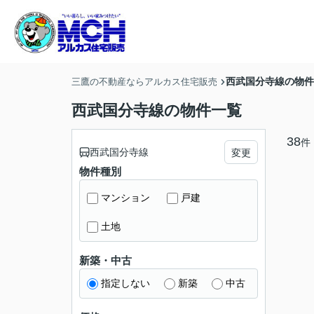
西武国分寺線の物件
三鷹の不動産ならアルカス住宅販売
西武国分寺線の物件一覧
38
件
西武国分寺線
変更
物件種別
マンション
戸建
土地
新築・中古
指定しない
新築
中古