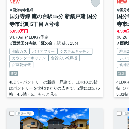
NEW
NEW
国分寺市
北町
国分
国分寺線 鷹の台駅15分 新築戸建 国分
国分
寺市北町5丁目 A号棟
寺市
5,690
万円
4,990
94.70㎡ (4LDK) /予定
96.26
西武国分寺線
「
鷹の台
」駅 徒歩15分
西武
都市ガス
バリアフリー
システムキッチン
駐車
カウンターキッチン
食器洗い乾燥機
シス
浴室乾燥機
食器
新築
新築
4LDK＋パントリーの新築一戸建て。LDK18.25帖
4LD
はパントリーを含むゆとりの広さで、2階には5.75
帖（パ
帖・4.5帖・5...
もっと見る
5.31帖
新築一戸建
新