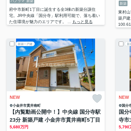
パノラマ
新築
新築
府中市新町1丁目に誕生する全3棟の新築分譲住
東村山
宅。JR中央線「国分寺」駅利用可能で、落ち着い
築戸建
た住環境が魅力のエリアです。 ...
もっと見る
100.6
新築一戸建
新
NEW
NEW
小金井市
貫井南町
国分
【内覧動画公開中！】中央線 国分寺駅
国分
23分 新築戸建 小金井市貫井南町5丁目
寺市
5,680
万円
5,790