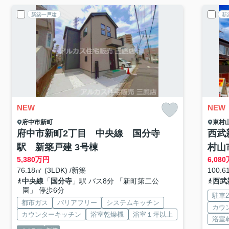
新築一戸建
新
NEW
NEW
府中市
新町
東村
府中市新町2丁目 中央線 国分寺
西武
駅 新築戸建 3号棟
村山
5,380
万円
6,080
76.18㎡ (3LDK) /新築
100.6
中央線
「
国分寺
」駅 バス8分 「新町第二公
西武
園」 停歩6分
駐車
都市ガス
バリアフリー
システムキッチン
カウ
カウンターキッチン
浴室乾燥機
浴室１坪以上
浴室