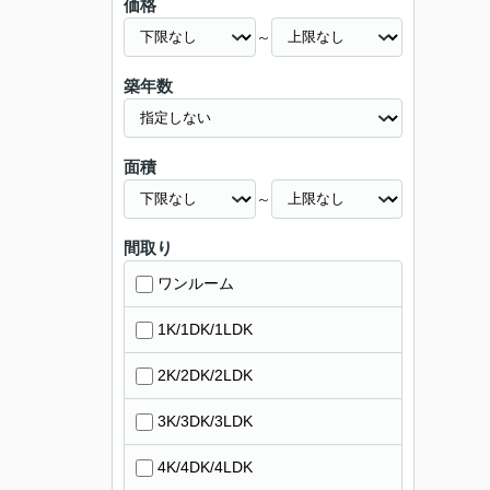
価格
～
築年数
面積
～
間取り
ワンルーム
1K/1DK/1LDK
2K/2DK/2LDK
3K/3DK/3LDK
4K/4DK/4LDK