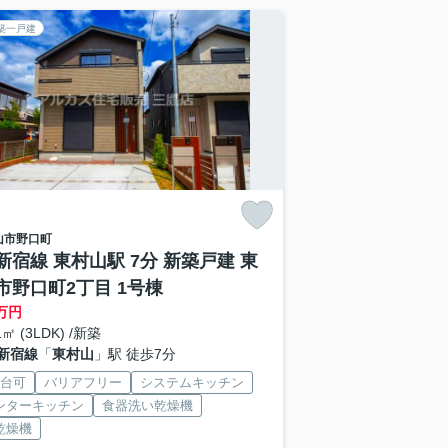
築一戸建
山市
野口町
新宿線 東村山駅 7分 新築戸建 東
市野口町2丁目 1号棟
万円
1㎡ (3LDK) /新築
新宿線
「
東村山
」駅 徒歩7分
2台可
バリアフリー
システムキッチン
ンターキッチン
食器洗い乾燥機
乾燥機