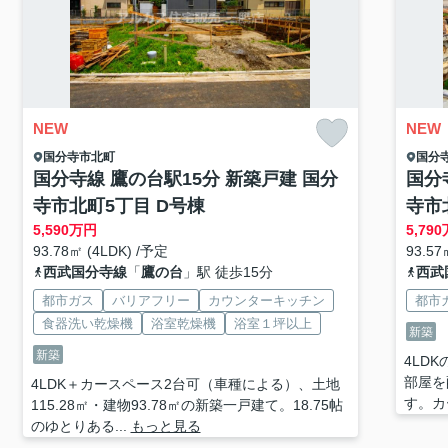
NEW
NEW
国分寺市
北町
国分
国分寺線 鷹の台駅15分 新築戸建 国分
国分
寺市北町5丁目 D号棟
寺市
5,590
万円
5,790
93.78㎡ (4LDK) /予定
93.57
西武国分寺線
「
鷹の台
」駅 徒歩15分
西武
都市ガス
バリアフリー
カウンターキッチン
都市
食器洗い乾燥機
浴室乾燥機
浴室１坪以上
新築
新築
4LD
部屋を
4LDK＋カースペース2台可（車種による）、土地
す。カ
115.28㎡・建物93.78㎡の新築一戸建て。18.75帖
のゆとりある...
もっと見る