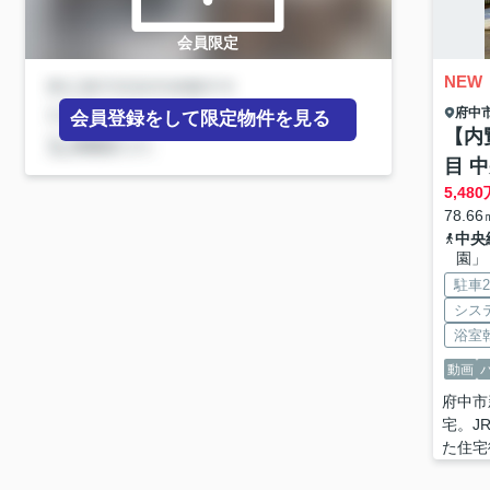
会員限定
NEW
府中
会員登録をして限定物件を見る
【内
目 
5,480
78.66
中央
園」
駐車
シス
浴室
動画
府中市
宅。J
た住宅