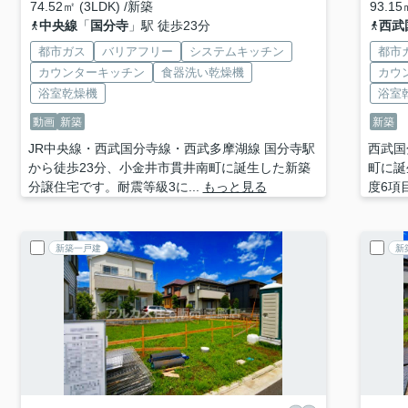
74.52㎡ (3LDK) /新築
93.15
中央線
「
国分寺
」駅 徒歩23分
西武
都市ガス
バリアフリー
システムキッチン
都市
カウンターキッチン
食器洗い乾燥機
カウ
浴室乾燥機
浴室
動画
新築
新築
JR中央線・西武国分寺線・西武多摩湖線 国分寺駅
西武国
から徒歩23分、小金井市貫井南町に誕生した新築
町に誕
分譲住宅です。耐震等級3に...
もっと見る
度6項
新築一戸建
新