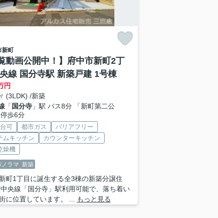
市
新町
覧動画公開中！】府中市新町2丁
中央線 国分寺駅 新築戸建 1号棟
万円
㎡ (3LDK) /新築
線
「
国分寺
」駅 バス8分 「新町第二公
 停歩6分
2台可
都市ガス
バリアフリー
テムキッチン
カウンターキッチン
乾燥機
パノラマ
新築
新町1丁目に誕生する全3棟の新築分譲住
R中央線「国分寺」駅利用可能で、落ち着い
街に位置しています。 ...
もっと見る