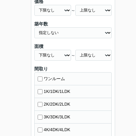
価格
～
築年数
面積
～
間取り
ワンルーム
1K/1DK/1LDK
2K/2DK/2LDK
3K/3DK/3LDK
4K/4DK/4LDK