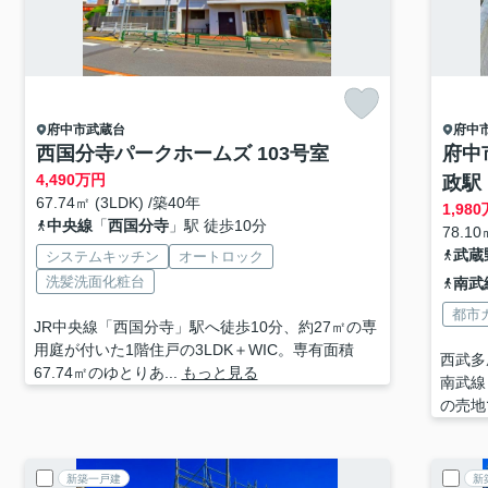
府中市
武蔵台
府中
西国分寺パークホームズ 103号室
府中
4,490
万円
政駅
67.74㎡ (3LDK) /築40年
1,980
中央線
「
西国分寺
」駅 徒歩10分
78.10㎡
武蔵
システムキッチン
オートロック
洗髪洗面化粧台
南武
都市
JR中央線「西国分寺」駅へ徒歩10分、約27㎡の専
用庭が付いた1階住戸の3LDK＋WIC。専有面積
西武多
67.74㎡のゆとりあ...
もっと見る
南武線
の売地
新築一戸建
新