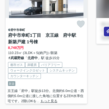
府中市
幸町
府中市幸町1丁目 京王線 府中駅
新築戸建 1号棟
8,749
万円
110.23㎡ (3LDK＋S(納戸)) /新築
武蔵野線
「
北府中
」駅 徒歩15分
都市ガス
床暖房
バリアフリー
ウォークインクロゼット
システムキッチン
カウンターキッチン
新築
京王線「府中」駅徒歩13分。北側約6.0m公道・西
側約5.0m公道に接した角地に位置するZEH水準住
宅です。2階LDKを...
もっと見る