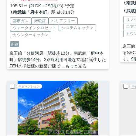
南武
105.51㎡ (2LDK＋2S(納戸)) /予定
武蔵
南武線
「
府中本町
」駅 徒歩14分
リノ
都市ガス
床暖房
バリアフリー
エア
ウォークインクロゼット
システムキッチン
カウ
カウンターキッチン
新築
京王線
るSR
京王線「分倍河原」駅徒歩13分、南武線「府中本
す。9
町」駅徒歩14分。2路線利用可能な立地に誕生した
ZEH水準仕様の新築戸建で...
もっと見る
中古マンション
中