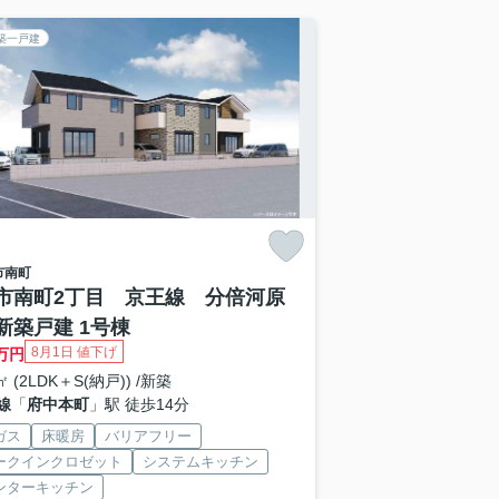
築一戸建
市
南町
市南町2丁目 京王線 分倍河原
新築戸建 1号棟
8月1日 値下げ
万円
7㎡ (2LDK＋S(納戸)) /新築
線
「
府中本町
」駅 徒歩14分
ガス
床暖房
バリアフリー
ークインクロゼット
システムキッチン
ンターキッチン