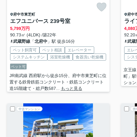
府中市
東芝町
府中
エフユニバース 239号室
ライ
5,799
万円
4,080
90.73㎡ (4LDK) /築22年
92.20
武蔵野線
「
北府中
」駅 徒歩16分
武蔵
ペット飼育可
ペット相談
エレベーター
エレ
システムキッチン
浴室乾燥機
食器洗い乾燥機
シス
ペット可
京王線
JR南武線 西府駅から徒歩15分、府中市東芝町に位
町」駅
置する鉄骨鉄筋コンクリート・鉄筋コンクリート
ション
造15階建て・総戸数587...
もっと見る
中古マンション
売