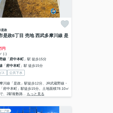
市
是政
市是政6丁目 売地 西武多摩川線 是
万円
 (-)
野線
「
府中本町
」駅 徒歩15分
線
「
府中本町
」駅 徒歩15分
ガス
公共下水
摩川線「是政」駅徒歩12分、JR武蔵野線・
「府中本町」駅徒歩15分。土地面積78.10㎡
で、2駅複数路...
もっと見る
築一戸建