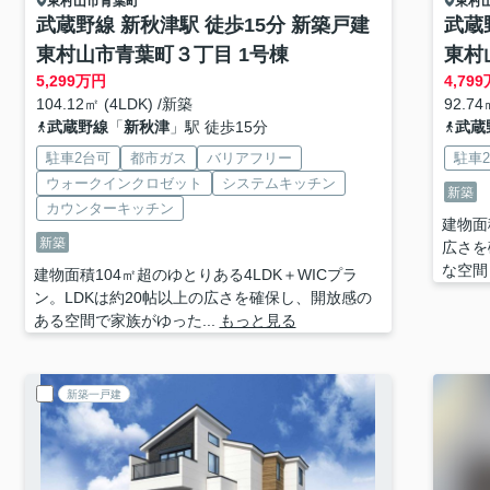
東村山市
青葉町
東村
武蔵野線 新秋津駅 徒歩15分 新築戸建
武蔵
東村山市青葉町３丁目 1号棟
東村
5,299
万円
4,799
104.12㎡ (4LDK) /新築
92.74
武蔵野線
「
新秋津
」駅 徒歩15分
武蔵
駐車2台可
都市ガス
バリアフリー
駐車
ウォークインクロゼット
システムキッチン
新築
カウンターキッチン
建物面
新築
広さを
な空間
建物面積104㎡超のゆとりある4LDK＋WICプラ
ン。LDKは約20帖以上の広さを確保し、開放感の
ある空間で家族がゆった...
もっと見る
新築一戸建