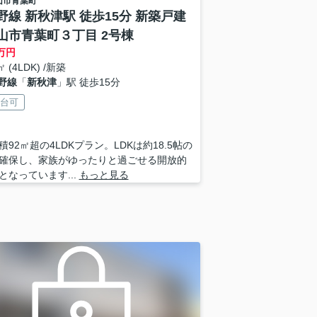
山市
青葉町
野線 新秋津駅 徒歩15分 新築戸建
山市青葉町３丁目 2号棟
万円
㎡ (4LDK) /新築
野線
「
新秋津
」駅 徒歩15分
2台可
積92㎡超の4LDKプラン。LDKは約18.5帖の
確保し、家族がゆったりと過ごせる開放的
となっています...
もっと見る