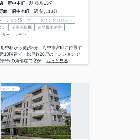
線
「
府中本町
」駅 徒歩13分
野線
「
府中本町
」駅 徒歩13分
ベーション済
ウォークインクロゼット
コン
浴室乾燥機
追焚機能浴室
ンターキッチン
 府中駅から徒歩3分、府中市宮町に位置す
C造10階建て・総戸数28戸のマンションで
階部分の角部屋で窓が...
もっと見る
古マンション