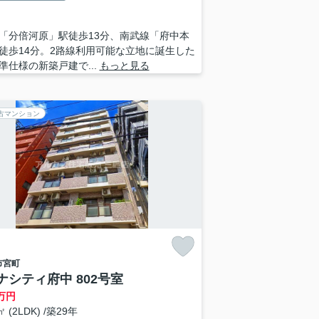
「分倍河原」駅徒歩13分、南武線「府中本
徒歩14分。2路線利用可能な立地に誕生した
水準仕様の新築戸建で...
もっと見る
古マンション
市
宮町
ナシティ府中 802号室
万円
㎡ (2LDK) /築29年