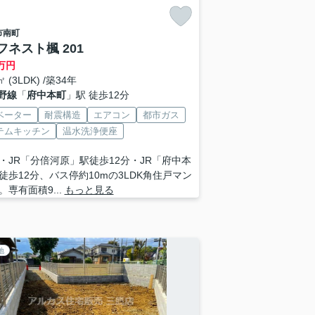
市
南町
フネスト楓 201
万円
㎡ (3LDK) /築34年
野線
「
府中本町
」駅 徒歩12分
ベーター
耐震構造
エアコン
都市ガス
テムキッチン
温水洗浄便座
・JR「分倍河原」駅徒歩12分・JR「府中本
徒歩12分、バス停約10mの3LDK角住戸マン
。専有面積9...
もっと見る
地