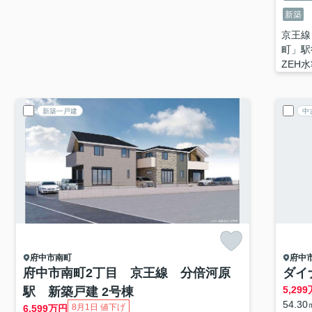
新築
京王線
町」駅
ZEH
新築一戸建
中
府中市
南町
府中
府中市南町2丁目 京王線 分倍河原
ダイ
5,299
駅 新築戸建 2号棟
54.30
8月1日 値下げ
6,599
万円