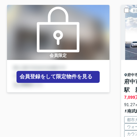
新
会員限定
府中
会員登録をして限定物件を見る
府中
駅 
7,099
91.2
南武
都市
ウォ
カウ