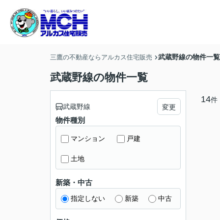
武蔵野線の物件一覧
三鷹の不動産ならアルカス住宅販売
武蔵野線の物件一覧
14
件
武蔵野線
変更
物件種別
マンション
戸建
土地
新築・中古
指定しない
新築
中古