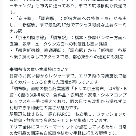
ーチェンジ」も市内に通っており、車での広域移動も快適で
す。
・「京王線」「調布駅」：新宿方面への特急・急行が充実
し、「新宿駅」まで最短約17分でアクセス可能な主要ターミ
ナル駅
・「京王相模原線」「調布駅」：橋本・多摩センター方面へ
直通、多摩ニュータウン方面への利便性も高い路線
・「都営新宿線」直通運転：「調布駅」から「新宿線」各駅
へ乗り換えなしでアクセスでき、都心東部への通勤にも対応
◆調布市の買い物環境について
日常のお買い物からレジャーまで、エリア内の商業施設で幅
広くカバーできる充実した環境が整っています。
「調布駅」直結の複合商業施設「トリエ京王調布」はA館・B
館・C館の3棟構成で、食料品・衣料品・家電・シネマコンプ
レックスを一手に揃えており、雨の日でも改札から濡れずに
利用できる利便性の高さが魅力です。
駅周辺にはさらに「調布PARCO」も立地し、ファッションか
ら雑貨・飲食まで多彩なテナントが集積しています。
エリア全体にスーパーマーケットが点在しているため、日常
の食料品の調達も自転車や徒歩で手軽に行える環境です。