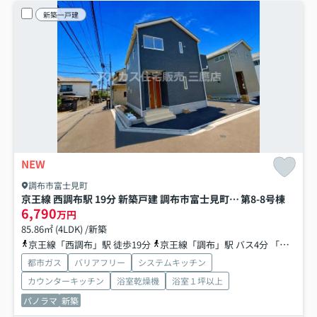
新築一戸建
NEW
調布市富士見町
京王線 西調布駅 19分 新築戸建 調布市富士見町3丁目
第8-8号棟
6,790
万円
85.86㎡ (4LDK) /新築
京王線「西調布」駅 徒歩19分
京王線「調布」駅 バス4分 「御塔坂下」 停歩4分
都市ガス
バリアフリー
システムキッチン
カウンターキッチン
浴室乾燥機
浴室１坪以上
パノラマ
新築