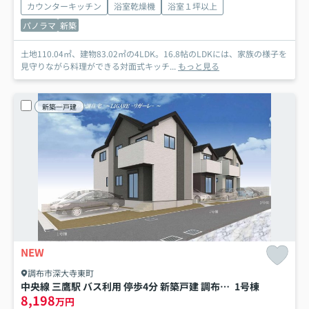
カウンターキッチン
浴室乾燥機
浴室１坪以上
パノラマ
新築
土地110.04㎡、建物83.02㎡の4LDK。16.8帖のLDKには、家族の様子を
見守りながら料理ができる対面式キッチ...
もっと見る
新築一戸建
NEW
調布市深大寺東町
中央線 三鷹駅 バス利用 停歩4分 新築戸建 調布市深大寺東町７丁目
1号棟
8,198
万円