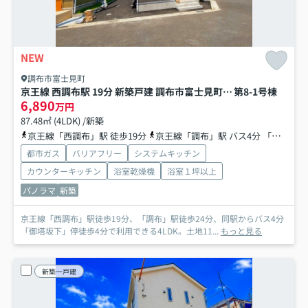
NEW
調布市富士見町
京王線 西調布駅 19分 新築戸建 調布市富士見町3丁目
第8-1号棟
6,890
万円
87.48㎡ (4LDK) /新築
京王線「西調布」駅 徒歩19分
京王線「調布」駅 バス4分 「御塔坂下」 停歩4分
都市ガス
バリアフリー
システムキッチン
カウンターキッチン
浴室乾燥機
浴室１坪以上
パノラマ
新築
京王線「西調布」駅徒歩19分、「調布」駅徒歩24分、同駅からバス4分
「御塔坂下」停徒歩4分で利用できる4LDK。土地11...
もっと見る
新築一戸建