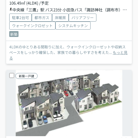
106.49㎡ (4LDK) /予定
中央線「三鷹」駅 バス23分 小田急バス「諏訪神社（調布市）」 停歩4分
駐車2台可
都市ガス
床暖房
バリアフリー
ウォークインクロゼット
システムキッチン
新築
4LDKのゆとりある間取りに加え、ウォークインクローゼットや収納ス
ペースをしっかり確保した、家族での暮らしやすさを考えた...
もっと見
る
新築一戸建