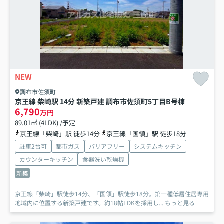
NEW
調布市佐須町
京王線 柴崎駅 14分 新築戸建 調布市佐須町5丁目
B号棟
6,790
万円
89.01㎡ (4LDK) /予定
京王線「柴崎」駅 徒歩14分
京王線「国領」駅 徒歩18分
駐車2台可
都市ガス
バリアフリー
システムキッチン
カウンターキッチン
食器洗い乾燥機
新築
京王線「柴崎」駅徒歩14分、「国領」駅徒歩18分。第一種低層住居専用
地域内に位置する新築戸建です。約18帖LDKを採用し...
もっと見る