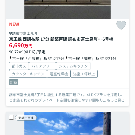
NEW
調布市富士見町
京王線 西調布駅 17分 新築戸建 調布市富士見町3丁目
6号棟
6,690
万円
90.72㎡ (4LDK) /予定
京王線「西調布」駅 徒歩17分
京王線「調布」駅 徒歩21分
都市ガス
バリアフリー
システムキッチン
カウンターキッチン
浴室乾燥機
浴室１坪以上
新築
調布市富士見町3丁目に誕生する新築戸建です。4LDKプランを採用し、
ご家族それぞれのプライベート空間も確保しやすい間取り...
もっと見る
新築一戸建