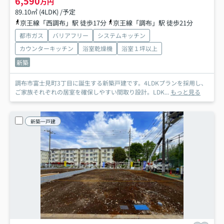
6,590
万円
89.10㎡ (4LDK) /予定
京王線「西調布」駅 徒歩17分
京王線「調布」駅 徒歩21分
都市ガス
バリアフリー
システムキッチン
カウンターキッチン
浴室乾燥機
浴室１坪以上
新築
調布市富士見町3丁目に誕生する新築戸建です。4LDKプランを採用し、
ご家族それぞれの居室を確保しやすい間取り設計。LDK...
もっと見る
新築一戸建