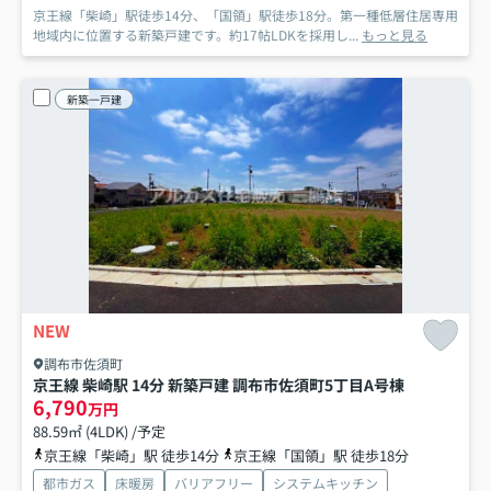
京王線「柴崎」駅徒歩14分、「国領」駅徒歩18分。第一種低層住居専用
地域内に位置する新築戸建です。約17帖LDKを採用し...
もっと見る
新築一戸建
NEW
調布市佐須町
京王線 柴崎駅 14分 新築戸建 調布市佐須町5丁目
A号棟
6,790
万円
88.59㎡ (4LDK) /予定
京王線「柴崎」駅 徒歩14分
京王線「国領」駅 徒歩18分
都市ガス
床暖房
バリアフリー
システムキッチン