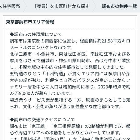
ス住宅販売
【売買】を市区町村から探す
調布市の物件一覧
東京都調布市エリア情報
◆調布市の住環境について
調布市は東京都の南西部に位置し、総面積は約21.58平方キロ
メートルのコンパクトな市です。
北は三鷹市・小金井市、東は世田谷区、南は狛江市および多
摩川をはさんで稲城市・神奈川県川崎市、西は府中市と隣接
し、多摩地域の中心的な住宅都市として発展してきました。
五街道のひとつ「甲州街道」が貫くエリア内には多摩川や深
大寺の緑が残り、利便性と自然のバランスが良いことからフ
ァミリー層を中心に人口は増加傾向にあり、2023年時点で約
23万9,000人が暮らしています。
製造業やサービス業が集積する一方、映画のまちとしても知
られ、文化・芸術の薫りが漂う個性豊かな住宅都市です。
◆調布市の交通アクセスについて
調布市は「京王線」「京王相模原線」の2路線が利用でき、都
心や周辺エリアへの移動をしっかりとカバーしています。
また「甲州街道（国道20号）」や「中央自動車道調布インタ