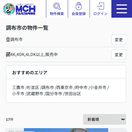
物件検索
会員登録
ログイン
調布市の物件一覧
調布市
変更
4K,4DK,4LDK以上,販売中
変更
おすすめのエリア
三鷹市
/
杉並区
/
調布市
/
西東京市
/
府中市
/
小金井市
/
小平市
/
武蔵野市
/
国分寺市
/
世田谷区
17
件