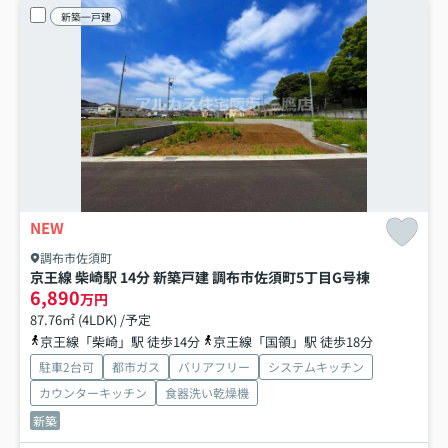
新築一戸建
NEW
調布市佐須町
京王線 柴崎駅 14分 新築戸建 調布市佐須町5丁目
G号棟
6,890
万円
87.76㎡ (4LDK) /予定
京王線「柴崎」駅 徒歩14分
京王線「国領」駅 徒歩18分
駐車2台可
都市ガス
バリアフリー
システムキッチン
カウンターキッチン
食器洗い乾燥機
新築