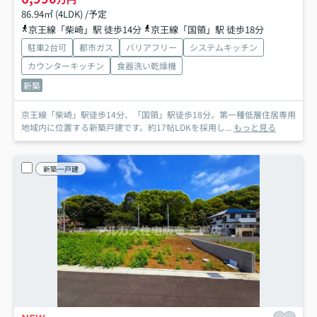
86.94㎡ (4LDK) /予定
京王線「柴崎」駅 徒歩14分
京王線「国領」駅 徒歩18分
駐車2台可
都市ガス
バリアフリー
システムキッチン
カウンターキッチン
食器洗い乾燥機
新築
京王線「柴崎」駅徒歩14分、「国領」駅徒歩18分。第一種低層住居専用
地域内に位置する新築戸建です。約17帖LDKを採用し...
もっと見る
新築一戸建