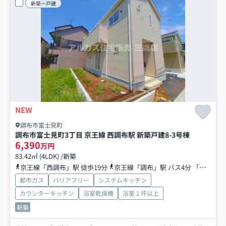
新築一戸建
NEW
調布市富士見町
調布市富士見町3丁目 京王線 西調布駅 新築戸建
8-3号棟
6,390
万円
83.42㎡ (4LDK) /新築
京王線「西調布」駅 徒歩19分
京王線「調布」駅 バス4分 「御塔坂下」 停歩4分
都市ガス
バリアフリー
システムキッチン
カウンターキッチン
浴室乾燥機
浴室１坪以上
新築