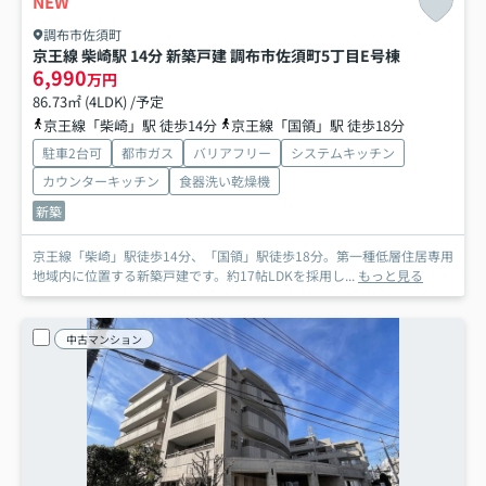
NEW
調布市佐須町
京王線 柴崎駅 14分 新築戸建 調布市佐須町5丁目
E号棟
6,990
万円
86.73㎡ (4LDK) /予定
京王線「柴崎」駅 徒歩14分
京王線「国領」駅 徒歩18分
駐車2台可
都市ガス
バリアフリー
システムキッチン
カウンターキッチン
食器洗い乾燥機
新築
京王線「柴崎」駅徒歩14分、「国領」駅徒歩18分。第一種低層住居専用
地域内に位置する新築戸建です。約17帖LDKを採用し...
もっと見る
中古マンション