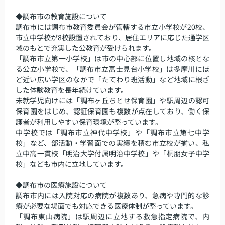
◆調布市の教育施設について
調布市には調布市教育委員会が管轄する市立小学校が20校、
市立中学校が8校設置されており、居住エリアに応じた通学区
域のもとで充実した公教育が受けられます。
「調布市立第一小学校」は市の中心部に位置し地域の核とな
る公立小学校で、「調布市立富士見台小学校」は多摩川にほ
ど近い広い学区のなかで「たてわり班活動」など地域に根ざ
した体験教育を長年続けています。
未就学児向けには「調布ヶ丘ちとせ保育園」や駅周辺の認可
保育園をはじめ、認証保育園も複数が点在しており、働く保
護者が利用しやすい保育環境が整っています。
中学校では「調布市立神代中学校」や「調布市立第七中学
校」など、部活動・学習面での実績を積む市立校が揃い、私
立中高一貫校「明治大学付属明治中学校」や「桐朋女子中学
校」なども市内に立地しています。
◆調布市の医療施設について
調布市内には入院対応の病院が複数あり、急病や専門的な診
療が必要な場面でも対応できる医療体制が整っています。
「調布東山病院」は駅周辺に立地する救急指定病院で、内