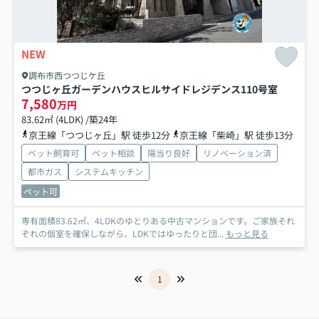
NEW
調布市西つつじケ丘
つつじヶ丘ガーデンハウスヒルサイドレジデンス
110号室
7,580
万円
83.62㎡ (4LDK) /築24年
京王線「つつじヶ丘」駅 徒歩12分
京王線「柴崎」駅 徒歩13分
ペット飼育可
ペット相談
陽当り良好
リノベーション済
都市ガス
システムキッチン
ペット可
専有面積83.62㎡、4LDKのゆとりある中古マンションです。ご家族それ
ぞれの個室を確保しながら、LDKではゆったりと団...
もっと見る
1