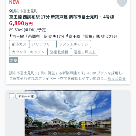
NEW
調布市富士見町
京王線 西調布駅 17分 新築戸建 調布市富士見町3丁目
4号棟
6,890
万円
89.50㎡ (4LDK) /予定
京王線「西調布」駅 徒歩17分
京王線「調布」駅 徒歩21分
都市ガス
バリアフリー
システムキッチン
カウンターキッチン
浴室乾燥機
浴室１坪以上
新築
調布市富士見町3丁目に誕生する新築戸建です。4LDKプランを採用し、
ご家族それぞれのプライベート空間を確保しやすい間取り...
もっと見る
新築一戸建