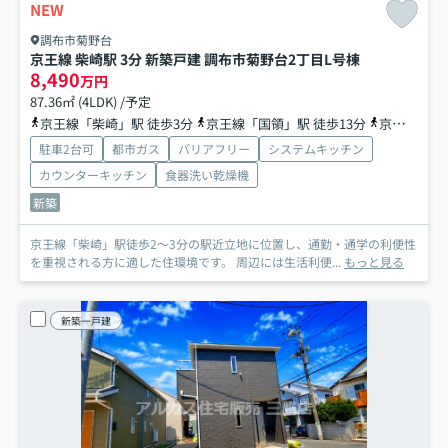
NEW
調布市菊野台
京王線 柴崎駅 3分 新築戸建 調布市菊野台2丁目
L号棟
8,490
万円
87.36㎡ (4LDK) /予定
京王線「柴崎」駅 徒歩3分
京王線「国領」駅 徒歩13分
京王線「つつじヶ丘」駅 徒歩15分
駐車2台可
都市ガス
バリアフリー
システムキッチン
カウンターキッチン
食器洗い乾燥機
新築
京王線「柴崎」駅徒歩2～3分の駅近立地に位置し、通勤・通学の利便性
を重視される方に適した住環境です。 周辺には生活利便...
もっと見る
新築一戸建