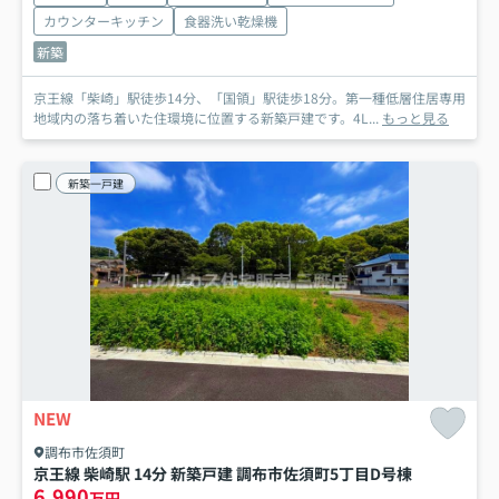
カウンターキッチン
食器洗い乾燥機
新築
京王線「柴崎」駅徒歩14分、「国領」駅徒歩18分。第一種低層住居専用
地域内の落ち着いた住環境に位置する新築戸建です。4L...
もっと見る
新築一戸建
NEW
調布市佐須町
京王線 柴崎駅 14分 新築戸建 調布市佐須町5丁目
D号棟
6,990
万円