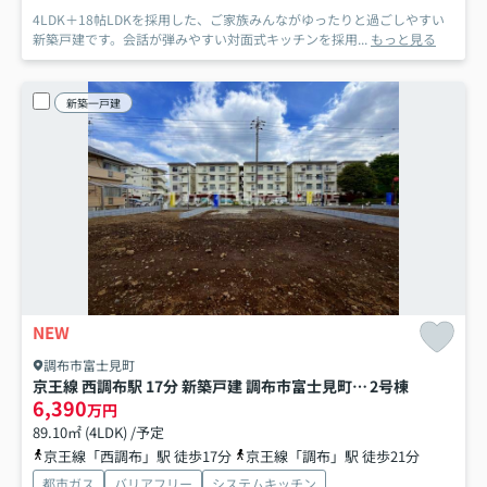
4LDK＋18帖LDKを採用した、ご家族みんながゆったりと過ごしやすい
新築戸建です。会話が弾みやすい対面式キッチンを採用...
もっと見る
新築一戸建
NEW
調布市富士見町
京王線 西調布駅 17分 新築戸建 調布市富士見町3丁目
2号棟
6,390
万円
89.10㎡ (4LDK) /予定
京王線「西調布」駅 徒歩17分
京王線「調布」駅 徒歩21分
都市ガス
バリアフリー
システムキッチン