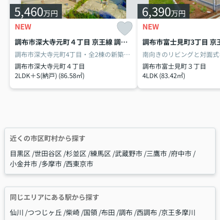
5,460
6,390
万円
万円
NEW
NEW
調布市深大寺元町４丁目 京王線 調布駅 新築戸建 A号棟
調布市深大寺元町4丁目・全2棟の新築戸建て。東京ドーム約10個分の神代植物公園へ徒歩約5分、四季の自然を身近に感じる住環境。京王線「調布」駅へはバス便利用、「神代植物公園前」停まで徒歩約4分。約4.0m公道に面した区画です。お問い合わせは⇒0120-20-0148 ※お電話の際は『ホームページを見た』とお伝えください。
調布市深大寺元町４丁目
調布市富士見町３丁目
2LDK＋S(納戸) (86.58㎡)
4LDK (83.42㎡)
近くの市区町村から探す
目黒区
世田谷区
杉並区
練馬区
武蔵野市
三鷹市
府中市
小金井市
多摩市
西東京市
同じエリアにある駅から探す
仙川
つつじヶ丘
柴崎
国領
布田
調布
西調布
京王多摩川