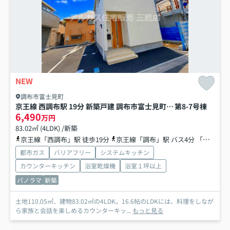
NEW
調布市富士見町
京王線 西調布駅 19分 新築戸建 調布市富士見町3丁目
第8-7号棟
6,490
万円
83.02㎡ (4LDK) /新築
京王線「西調布」駅 徒歩19分
京王線「調布」駅 バス4分 「御塔坂下」 停歩4分
都市ガス
バリアフリー
システムキッチン
カウンターキッチン
浴室乾燥機
浴室１坪以上
パノラマ
新築
土地110.05㎡、建物83.02㎡の4LDK。16.6帖のLDKには、料理をしなが
ら家族と会話を楽しめるカウンターキッ...
もっと見る