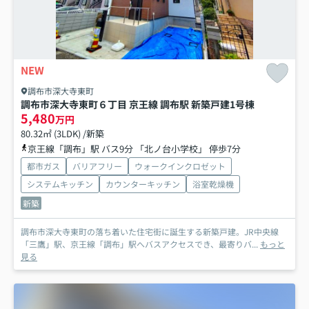
NEW
調布市深大寺東町
調布市深大寺東町６丁目 京王線 調布駅 新築戸建
1号棟
5,480
万円
80.32㎡ (3LDK) /新築
京王線「調布」駅 バス9分 「北ノ台小学校」 停歩7分
都市ガス
バリアフリー
ウォークインクロゼット
システムキッチン
カウンターキッチン
浴室乾燥機
新築
調布市深大寺東町の落ち着いた住宅街に誕生する新築戸建。JR中央線
「三鷹」駅、京王線「調布」駅へバスアクセスでき、最寄りバ...
もっと
見る