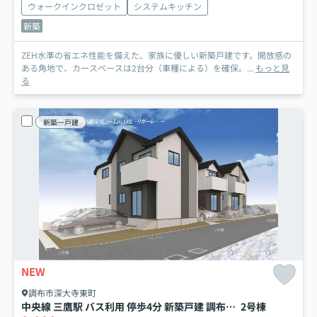
ウォークインクロゼット
システムキッチン
新築
ZEH水準の省エネ性能を備えた、家族に優しい新築戸建です。開放感の
ある角地で、カースペースは2台分（車種による）を確保。...
もっと見
る
新築一戸建
NEW
調布市深大寺東町
中央線 三鷹駅 バス利用 停歩4分 新築戸建 調布市深大寺東町７丁目
2号棟