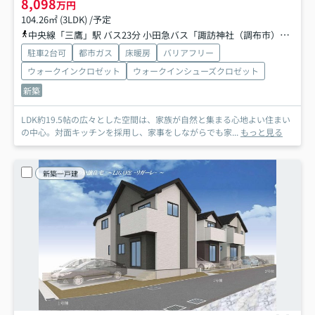
8,098
万円
104.26㎡ (3LDK) /予定
中央線「三鷹」駅 バス23分 小田急バス「諏訪神社（調布市）」 停歩4分
駐車2台可
都市ガス
床暖房
バリアフリー
ウォークインクロゼット
ウォークインシューズクロゼット
新築
LDK約19.5帖の広々とした空間は、家族が自然と集まる心地よい住まい
の中心。対面キッチンを採用し、家事をしながらでも家...
もっと見る
新築一戸建