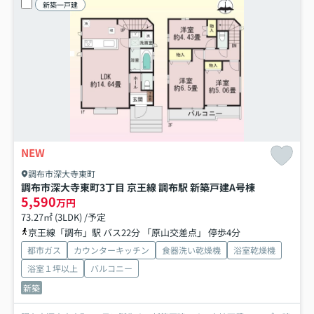
新築一戸建
NEW
調布市深大寺東町
調布市深大寺東町3丁目 京王線 調布駅 新築戸建
A号棟
5,590
万円
73.27㎡ (3LDK) /予定
京王線「調布」駅 バス22分 「原山交差点」 停歩4分
都市ガス
カウンターキッチン
食器洗い乾燥機
浴室乾燥機
浴室１坪以上
バルコニー
新築