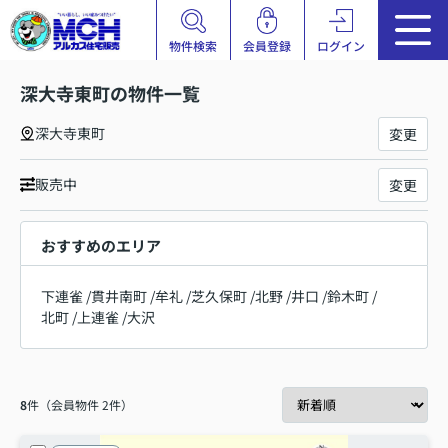
物件検索
会員登録
ログイン
深大寺東町の物件一覧
深大寺東町
変更
販売中
変更
おすすめのエリア
下連雀
/
貫井南町
/
牟礼
/
芝久保町
/
北野
/
井口
/
鈴木町
/
北町
/
上連雀
/
大沢
8
件（会員物件 2件）