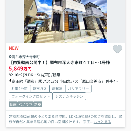
NEW
調布市深大寺東町
【内覧動画公開中！】調布市深大寺東町４丁目 京王線 調布駅 新築戸建
1号棟
5,849
万円
82.16㎡ (2LDK＋S(納戸)) /新築
京王線「調布」駅 バス27分 小田急バス「原山交差点」 停歩4分
中央
駐車2台可
都市ガス
床暖房
バリアフリー
ウォークインクロゼット
システムキッチン
動画
パノラマ
新築
建物面積82㎡超のゆとりある住空間。LDKは約16帖の広さを確保し、家
族が自然と集まる居心地の良い空間設計です。 京王...
もっと見る