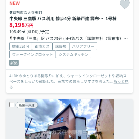
NEW
調布市深大寺東町
中央線 三鷹駅 バス利用 停歩4分 新築戸建 調布市深大寺東町７丁目
1号棟
8,198
万円
106.49㎡ (4LDK) /予定
中央線「三鷹」駅 バス23分 小田急バス「諏訪神社（調布市）」 停歩4分
駐車2台可
都市ガス
床暖房
バリアフリー
ウォークインクロゼット
システムキッチン
新築
4LDKのゆとりある間取りに加え、ウォークインクローゼットや収納ス
ペースをしっかり確保した、家族での暮らしやすさを考えた...
もっと見
る
新築一戸建