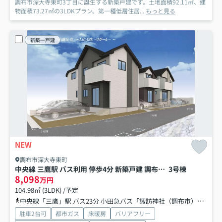
調布市深大寺東町3丁目に誕生する新築戸建です。土地面積92.11㎡、建
物面積73.27㎡の3LDKプラン。第一種低層住居...
もっと見る
新築一戸建
NEW
調布市深大寺東町
中央線 三鷹駅 バス利用 停歩4分 新築戸建 調布市深大寺東町７丁目
3号棟
8,098
万円
104.98㎡ (3LDK) /予定
中央線「三鷹」駅 バス23分 小田急バス「諏訪神社（調布市）」 停歩4分
駐車2台可
都市ガス
床暖房
バリアフリー