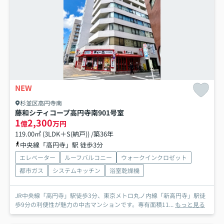
NEW
杉並区高円寺南
藤和シティコープ高円寺南
901号室
1
2,300
億
万円
119.00㎡ (3LDK＋S(納戸)) /築36年
中央線「高円寺」駅 徒歩3分
エレベーター
ルーフバルコニー
ウォークインクロゼット
都市ガス
システムキッチン
浴室乾燥機
JR中央線「高円寺」駅徒歩3分、東京メトロ丸ノ内線「新高円寺」駅徒
歩9分の利便性が魅力の中古マンションです。専有面積11...
もっと見る