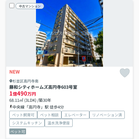
中古マンション
NEW
杉並区高円寺南
藤和シティホームズ高円寺
603号室
1
490
億
万円
68.11㎡ (3LDK) /築30年
中央線「高円寺」駅 徒歩4分
ペット飼育可
ペット相談
エレベーター
リノベーション済
システムキッチン
温水洗浄便座
ペット可