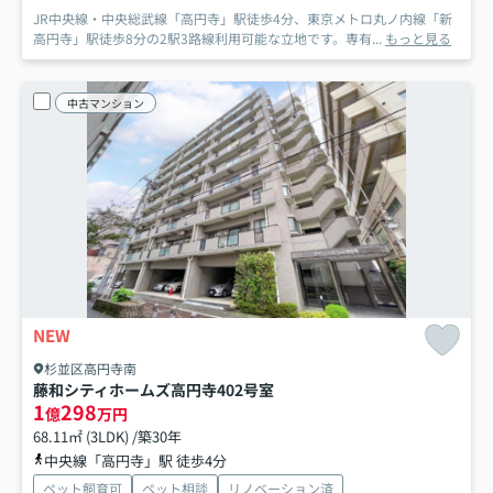
JR中央線・中央総武線「高円寺」駅徒歩4分、東京メトロ丸ノ内線「新
高円寺」駅徒歩8分の2駅3路線利用可能な立地です。専有...
もっと見る
中古マンション
NEW
杉並区高円寺南
藤和シティホームズ高円寺
402号室
1
298
億
万円
68.11㎡ (3LDK) /築30年
中央線「高円寺」駅 徒歩4分
ペット飼育可
ペット相談
リノベーション済