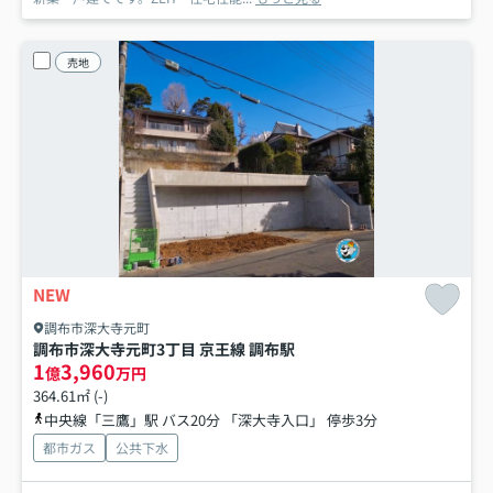
売地
NEW
調布市深大寺元町
調布市深大寺元町3丁目 京王線 調布駅
1
3,960
億
万円
364.61㎡ (-)
中央線「三鷹」駅 バス20分 「深大寺入口」 停歩3分
都市ガス
公共下水