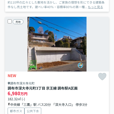
約110坪の広々とした敷地を活かし、ご家族の理想を形にできる建築条
件なし売土地です。建ぺい率40％・容積率80％の第一種...
もっと見る
売地
NEW
調布市深大寺元町
調布市深大寺元町3丁目 京王線 調布駅
A区画
6,980
万円
182.32㎡ (-)
中央線「三鷹」駅 バス20分 「深大寺入口」 停歩3分
都市ガス
公共下水