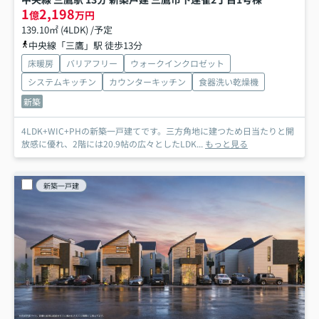
1
2,198
億
万円
139.10㎡ (4LDK) /予定
中央線「三鷹」駅 徒歩13分
床暖房
バリアフリー
ウォークインクロゼット
システムキッチン
カウンターキッチン
食器洗い乾燥機
新築
4LDK+WIC+PHの新築一戸建てです。三方角地に建つため日当たりと開
放感に優れ、2階には20.9帖の広々としたLDK...
もっと見る
新築一戸建