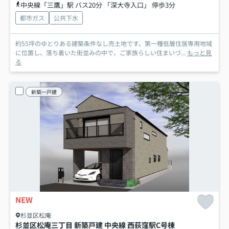
中央線「三鷹」駅 バス20分 「深大寺入口」 停歩3分
都市ガス
公共下水
約55坪のゆとりある建築条件なし売土地です。第一種低層住居専用地域
に位置し、落ち着いた街並みの中で、ご家族らしい住まいづ...
もっと見
る
新築一戸建
NEW
杉並区松庵
杉並区松庵三丁目 新築戸建 中央線 西荻窪駅
C号棟