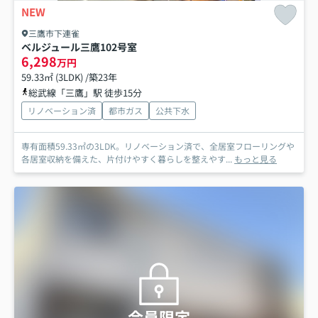
NEW
三鷹市下連雀
ベルジュール三鷹
102号室
6,298
万円
59.33㎡ (3LDK) /築23年
総武線「三鷹」駅 徒歩15分
リノベーション済
都市ガス
公共下水
専有面積59.33㎡の3LDK。リノベーション済で、全居室フローリングや
各居室収納を備えた、片付けやすく暮らしを整えやす...
もっと見る
会員限定