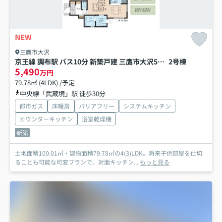
NEW
三鷹市大沢
京王線 調布駅 バス10分 新築戸建 三鷹市大沢5丁目
2号棟
5,490
万円
79.78㎡ (4LDK) /予定
中央線「武蔵境」駅 徒歩30分
都市ガス
床暖房
バリアフリー
システムキッチン
カウンターキッチン
浴室乾燥機
新築
土地面積100.01㎡・建物面積79.78㎡の4(3)LDK。将来子供部屋を仕切
ることも可能な可変プランで、対面キッチン...
もっと見る