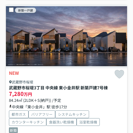
新築一戸建
NEW
武蔵野市桜堤
武蔵野市桜堤3丁目 中央線 東小金井駅 新築戸建
7号棟
7,280
万円
84.24㎡ (2LDK＋S(納戸)) /予定
中央線「東小金井」駅 徒歩17分
都市ガス
バリアフリー
システムキッチン
カウンターキッチン
食器洗い乾燥機
浴室乾燥機
新築