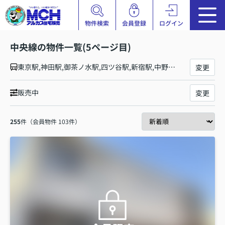
物件検索
会員登録
ログイン
中央線の物件一覧(5ページ目)
東京駅,神田駅,御茶ノ水駅,四ツ谷駅,新宿駅,中野駅,高円寺駅,阿佐ケ谷駅,荻窪駅,西荻窪駅,吉祥寺駅,三鷹駅,武蔵境駅,東小金井駅,武蔵小金井駅,国分寺駅,西国分寺駅,国立駅,立川駅,日野駅,豊田駅,八王子駅,西八王子駅,高尾駅,相模湖駅,藤野駅,上野原駅,四方津駅,梁川駅,鳥沢駅,猿橋駅,大月駅,初狩駅,笹子駅,甲斐大和駅,勝沼ぶどう郷駅,塩山駅,東山梨駅,山梨市駅,春日居町駅,石和温泉駅,酒折駅,甲府駅,竜王駅,塩崎駅,韮崎駅,新府駅,穴山駅,日野春駅,長坂駅,小淵沢駅,信濃境駅,富士見駅,すずらんの里駅,青柳駅,茅野駅,上諏訪駅,下諏訪駅,岡谷駅,みどり湖駅,川岸駅,辰野駅,信濃川島駅,小野駅,塩尻駅,洗馬駅,日出塩駅,贄川駅,木曽平沢駅,奈良井駅,藪原駅,宮ノ越駅,原野駅,木曽福島駅,上松駅,倉本駅,須原駅,大桑駅,野尻駅,十二兼駅,南木曽駅,田立駅,坂下駅,落合川駅,中津川駅,美乃坂本駅,恵那駅,武並駅,釜戸駅,瑞浪駅,土岐市駅,多治見駅,古虎渓駅,定光寺駅,高蔵寺駅,神領駅,春日井駅,勝川駅,新守山駅,大曽根駅,千種駅,鶴舞駅,金山駅,名古屋駅
変更
販売中
変更
255
件（会員物件 103件）