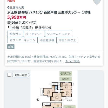
NEW
三鷹市大沢
京王線 調布駅 バス10分 新築戸建 三鷹市大沢5丁目
1号棟
5,990
万円
86.26㎡ (4LDK) /予定
中央線「武蔵境」駅 徒歩30分
都市ガス
バリアフリー
システムキッチン
カウンターキッチン
浴室乾燥機
浴室１坪以上
新築
土地面積108.15㎡・建物面積86.26㎡の4LDK。対面キッチンで家族の会
話が弾むLDK17帖、各居室に収納を備えた...
もっと見る
新築一戸建