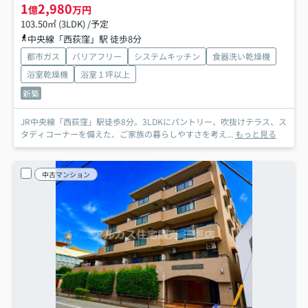
1
2,980
億
万円
103.50㎡ (3LDK) /予定
中央線「西荻窪」駅 徒歩8分
都市ガス
バリアフリー
システムキッチン
食器洗い乾燥機
浴室乾燥機
浴室１坪以上
新築
JR中央線「西荻窪」駅徒歩8分。3LDKにパントリー、吹抜けテラス、ス
タディコーナーを備えた、ご家族の暮らしやすさを考え...
もっと見る
中古マンション