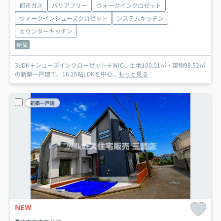
都市ガス
バリアフリー
ウォークインクロゼット
ウォークインシューズクロゼット
システムキッチン
カウンターキッチン
新築
3LDK＋シューズインクローゼット＋WIC、土地100.01㎡・建物98.52㎡
の新築一戸建て。16.25帖LDKを中心...
もっと見る
新築一戸建
NEW