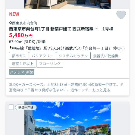
NEW
西東京市向台町
西東京市向台町1丁目 新築戸建て 西武新宿線 田無駅
1号棟
5,480
万円
67.90㎡ (3LDK) /新築
中央線「武蔵境」駅 バス14分 西武バス「向台町一丁目」 停歩3分
西
都市ガス
バリアフリー
システムキッチン
食器洗い乾燥機
浴室１坪以上
フローリング
パノラマ
新築
3LDK＋カースペース、土地85.18㎡・建物67.90㎡の新築一戸建て。全
室南向きで日当たり良好な住まいに、造作ニッチ...
もっと見る
新築一戸建