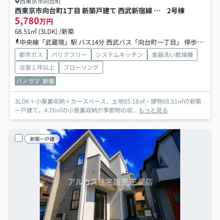
西東京市向台町
西東京市向台町1丁目 新築戸建て 西武新宿線 田無駅
2号棟
5,780
万円
68.51㎡ (3LDK) /新築
中央線「武蔵境」駅 バス14分 西武バス「向台町一丁目」 停歩3分
西
都市ガス
バリアフリー
システムキッチン
食器洗い乾燥機
浴室１坪以上
フローリング
パノラマ
新築
3LDK＋小屋裏収納＋カースペース、土地85.18㎡・建物68.51㎡の新築
一戸建て。4.76㎡の小屋裏収納が季節物の収...
もっと見る
新築一戸建