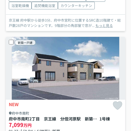
浴室乾燥機
追焚機能浴室
カウンターキッチン
京王線 府中駅から徒歩3分、府中市宮町に位置するSRC造10階建て・総
戸数28戸のマンションです。9階部分の角部屋で窓が...
もっと見る
新築一戸建
NEW
府中市南町
府中市南町2丁目 京王線 分倍河原駅 新築戸建
1号棟
7,099
万円