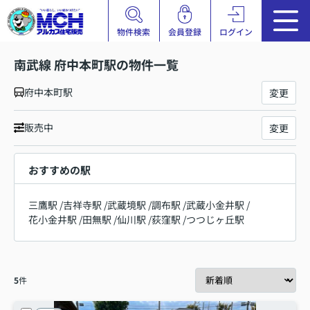
物件検索
会員登録
ログイン
南武線 府中本町駅の物件一覧
府中本町駅
変更
販売中
変更
おすすめの駅
三鷹駅
/
吉祥寺駅
/
武蔵境駅
/
調布駅
/
武蔵小金井駅
/
花小金井駅
/
田無駅
/
仙川駅
/
荻窪駅
/
つつじヶ丘駅
5
件