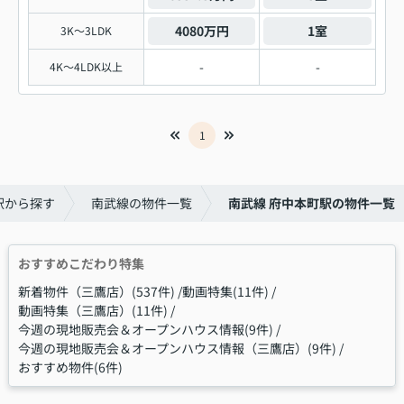
4080万円
1室
3K～3LDK
-
-
4K～4LDK以上
1
駅から探す
南武線の物件一覧
南武線 府中本町駅の物件一覧
おすすめこだわり特集
新着物件（三鷹店）(537件)
動画特集(11件)
動画特集（三鷹店）(11件)
今週の現地販売会＆オープンハウス情報(9件)
今週の現地販売会＆オープンハウス情報（三鷹店）(9件)
おすすめ物件(6件)