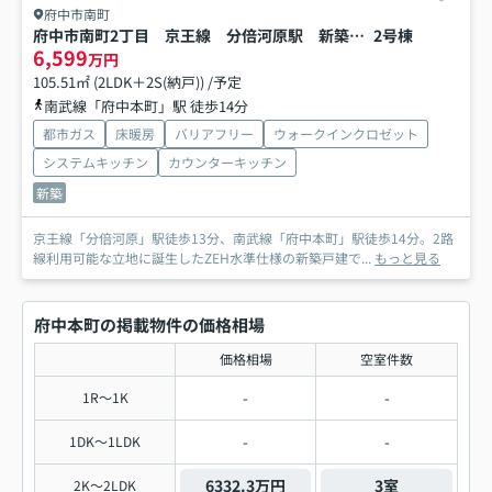
府中市南町
府中市南町2丁目 京王線 分倍河原駅 新築戸建
2号棟
6,599
万円
105.51㎡ (2LDK＋2S(納戸)) /予定
南武線「府中本町」駅 徒歩14分
都市ガス
床暖房
バリアフリー
ウォークインクロゼット
システムキッチン
カウンターキッチン
新築
京王線「分倍河原」駅徒歩13分、南武線「府中本町」駅徒歩14分。2路
線利用可能な立地に誕生したZEH水準仕様の新築戸建で...
もっと見る
府中本町の掲載物件の価格相場
価格相場
空室件数
-
-
1R～1K
-
-
1DK～1LDK
6332.3万円
3室
2K～2LDK