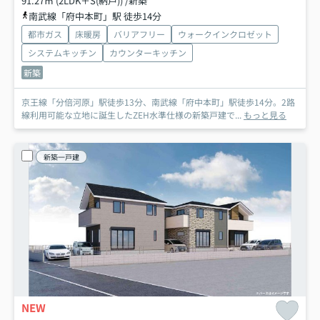
91.27㎡ (2LDK＋S(納戸)) /新築
南武線「府中本町」駅 徒歩14分
都市ガス
床暖房
バリアフリー
ウォークインクロゼット
システムキッチン
カウンターキッチン
新築
京王線「分倍河原」駅徒歩13分、南武線「府中本町」駅徒歩14分。2路
線利用可能な立地に誕生したZEH水準仕様の新築戸建で...
もっと見る
新築一戸建
NEW