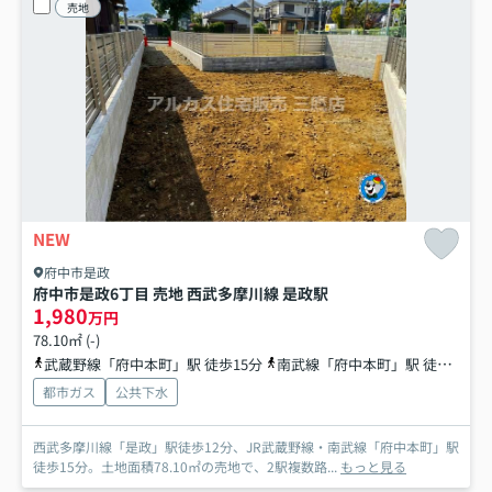
売地
NEW
府中市是政
府中市是政6丁目 売地 西武多摩川線 是政駅
1,980
万円
78.10㎡ (-)
武蔵野線「府中本町」駅 徒歩15分
南武線「府中本町」駅 徒歩15分
都市ガス
公共下水
西武多摩川線「是政」駅徒歩12分、JR武蔵野線・南武線「府中本町」駅
徒歩15分。土地面積78.10㎡の売地で、2駅複数路...
もっと見る