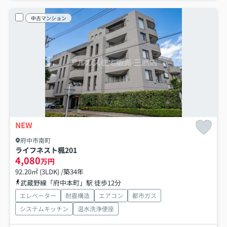
中古マンション
NEW
府中市南町
ライフネスト楓
201
4,080
万円
92.20㎡ (3LDK) /築34年
武蔵野線「府中本町」駅 徒歩12分
エレベーター
耐震構造
エアコン
都市ガス
システムキッチン
温水洗浄便座