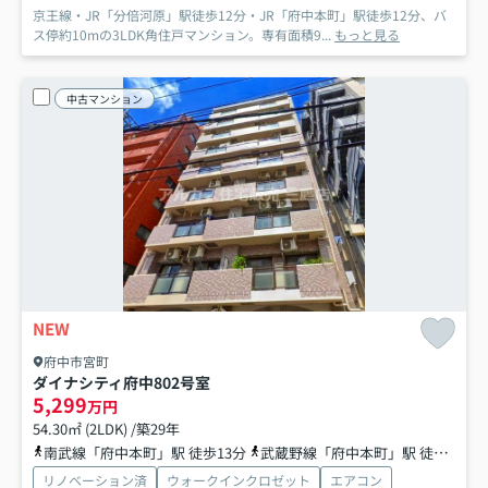
京王線・JR「分倍河原」駅徒歩12分・JR「府中本町」駅徒歩12分、バ
ス停約10mの3LDK角住戸マンション。専有面積9...
もっと見る
中古マンション
NEW
府中市宮町
ダイナシティ府中
802号室
5,299
万円
54.30㎡ (2LDK) /築29年
南武線「府中本町」駅 徒歩13分
武蔵野線「府中本町」駅 徒歩13分
リノベーション済
ウォークインクロゼット
エアコン