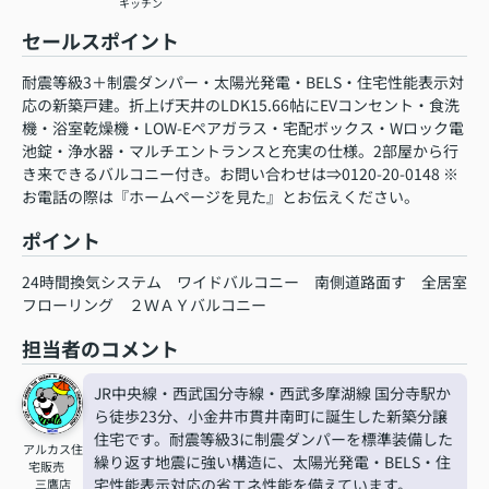
キッチン
セールスポイント
耐震等級3＋制震ダンパー・太陽光発電・BELS・住宅性能表示対
応の新築戸建。折上げ天井のLDK15.66帖にEVコンセント・食洗
機・浴室乾燥機・LOW-Eペアガラス・宅配ボックス・Wロック電
池錠・浄水器・マルチエントランスと充実の仕様。2部屋から行
き来できるバルコニー付き。お問い合わせは⇒0120-20-0148 ※
お電話の際は『ホームページを見た』とお伝えください。
ポイント
24時間換気システム
ワイドバルコニー
南側道路面す
全居室
フローリング
２ＷＡＹバルコニー
担当者のコメント
JR中央線・西武国分寺線・西武多摩湖線 国分寺駅か
ら徒歩23分、小金井市貫井南町に誕生した新築分譲
住宅です。耐震等級3に制震ダンパーを標準装備した
アルカス住
繰り返す地震に強い構造に、太陽光発電・BELS・住
宅販売
宅性能表示対応の省エネ性能を備えています。
三鷹店