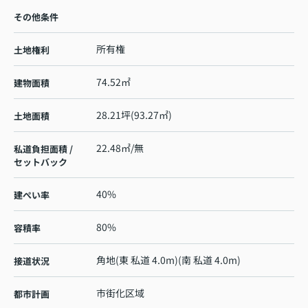
その他条件
所有権
土地権利
74.52㎡
建物面積
28.21坪(93.27㎡)
土地面積
22.48㎡/無
私道負担面積 /
セットバック
40%
建ぺい率
80%
容積率
角地(東 私道 4.0m)(南 私道 4.0m)
接道状況
市街化区域
都市計画