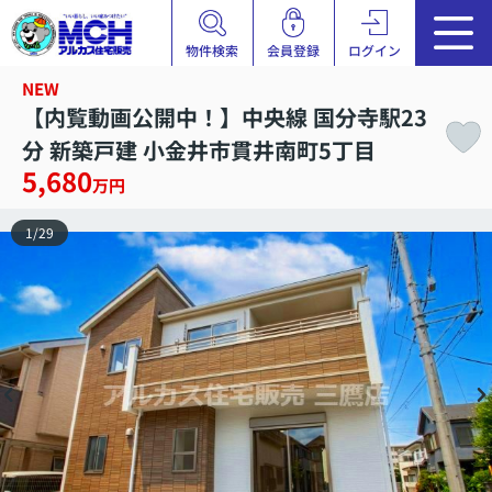
物件検索
会員登録
ログイン
NEW
【内覧動画公開中！】中央線 国分寺駅23
分 新築戸建 小金井市貫井南町5丁目
5,680
万円
1
/
29