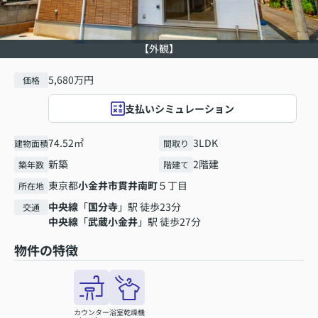
【外観】
5,680万円
価格
支払いシミュレーション
74.52㎡
3LDK
建物面積
間取り
新築
2階建
築年数
階建て
東京都
小金井市
貫井南町
５丁目
所在地
中央線
「
国分寺
」駅 徒歩23分
交通
中央線
「
武蔵小金井
」駅 徒歩27分
物件の特徴
カウンター
浴室乾燥機