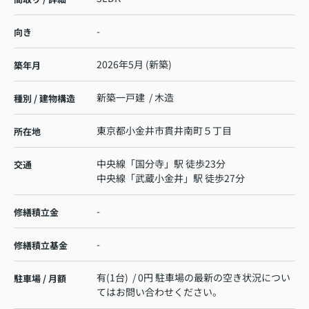
-
向き
2026年5月 (新築)
築年月
新築一戸建 / 木造
種別 / 建物構造
東京都
小金井市
貫井南町
５丁目
所在地
中央線
「
国分寺
」駅 徒歩23分
交通
中央線
「
武蔵小金井
」駅 徒歩27分
-
修繕積立金
-
修繕積立基金
有(1台) / 0円 駐車場の最新の空き状況につい
駐車場 / 月額
てはお問い合わせください。