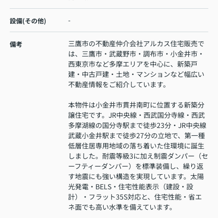
-
設備(その他)
三鷹市の不動産仲介会社アルカス住宅販売で
備考
は、三鷹市・武蔵野市・調布市・小金井市・
西東京市など多摩エリアを中心に、新築戸
建・中古戸建・土地・マンションなど幅広い
不動産情報をご紹介しています。
本物件は小金井市貫井南町に位置する新築分
譲住宅です。JR中央線・西武国分寺線・西武
多摩湖線の国分寺駅まで徒歩23分・JR中央線
武蔵小金井駅まで徒歩27分の立地で、第一種
低層住居専用地域の落ち着いた住環境に誕生
しました。耐震等級3に加え制震ダンパー（セ
ーフティーダンパー）を標準装備し、繰り返
す地震にも強い構造を実現しています。太陽
光発電・BELS・住宅性能表示（建設・設
計）・フラット35S対応と、住宅性能・省エ
ネ面でも高い水準を備えています。