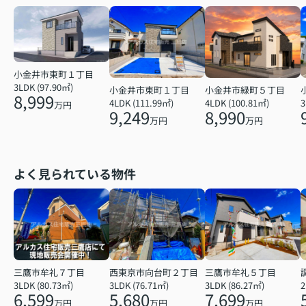
小金井市東町１丁目
3LDK (97.90㎡)
小金井市東町１丁目
小金井市緑町５丁目
8,999
4LDK (111.99㎡)
4LDK (100.81㎡)
3
万円
9,249
8,990
万円
万円
よく見られている物件
三鷹市牟礼７丁目
三鷹市牟礼５丁目
西東京市向台町２丁目
3LDK (80.73㎡)
3LDK (86.27㎡)
3LDK (76.71㎡)
6,599
7,699
5,680
万円
万円
万円