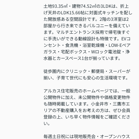
土地93.35㎡・建物74.52㎡の3LDKは、折上
げ天井のLDK15.66帖に対面式キッチンを配し
た開放感ある空間設計です。2階の3洋室は2
部屋から行き来できるバルコニーを備えてい
ます。マルチエントランス採用で帰宅後すぐ
に手洗いができる動線設計も特徴です。EVコ
ンセント・食洗機・浴室乾燥機・LOW-Eペア
ガラス・宅配ボックス・Wロック電池錠・浄
水器とカースペース1台が揃っています。
徒歩圏内にクリニック・郵便局・スーパーが
揃い、子育て世代にも安心の生活環境です。
アルカス住宅販売のホームページでは、一般
公開物件に加え、未公開物件や価格変更物件
も随時掲載しています。小金井市・三鷹市エ
リアの不動産購入をお考えの方は、ぜひ会員
登録の上、いち早く物件情報をご確認くださ
い。
毎週土日祝には現地販売会・オープンハウス