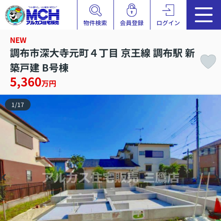
物件検索
会員登録
ログイン
NEW
調布市深大寺元町４丁目 京王線 調布駅 新
築戸建 B号棟
5,360
万円
1
/
17