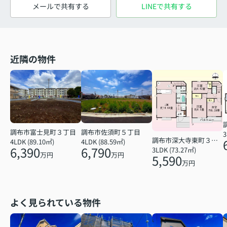
メールで共有する
LINEで共有する
近隣の物件
調布市富士見町３丁目
調布市佐須町５丁目
3
調布市深大寺東町３丁目
4LDK (89.10㎡)
4LDK (88.59㎡)
6,390
6,790
3LDK (73.27㎡)
万円
万円
5,590
万円
よく見られている物件