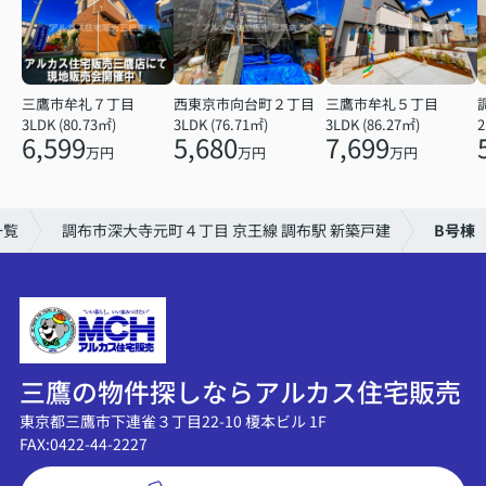
三鷹市牟礼７丁目
三鷹市牟礼５丁目
西東京市向台町２丁目
3LDK (80.73㎡)
3LDK (86.27㎡)
3LDK (76.71㎡)
6,599
7,699
5,680
万円
万円
万円
一覧
調布市深大寺元町４丁目 京王線 調布駅 新築戸建
B号棟
三鷹の物件探しならアルカス住宅販売
東京都三鷹市下連雀３丁目22-10 榎本ビル 1F
FAX:0422-44-2227