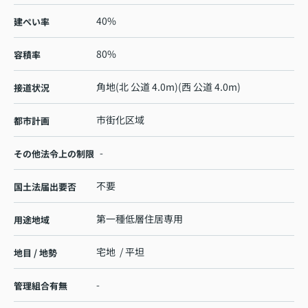
40%
建ぺい率
80%
容積率
角地(北 公道 4.0m)(西 公道 4.0m)
接道状況
市街化区域
都市計画
-
その他法令上の制限
不要
国土法届出要否
第一種低層住居専用
用途地域
宅地 / 平坦
地目 / 地勢
-
管理組合有無