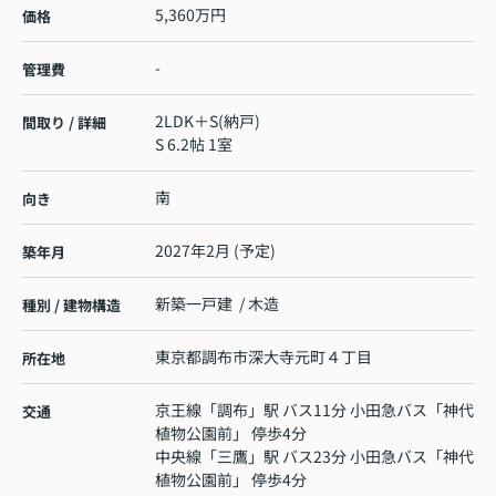
5,360万円
価格
-
管理費
2LDK＋S(納戸)
間取り / 詳細
S 6.2帖 1室
南
向き
2027年2月 (予定)
築年月
新築一戸建 / 木造
種別 / 建物構造
東京都
調布市
深大寺元町
４丁目
所在地
京王線
「
調布
」駅 バス11分 小田急バス「神代
交通
植物公園前」 停歩4分
中央線
「
三鷹
」駅 バス23分 小田急バス「神代
植物公園前」 停歩4分