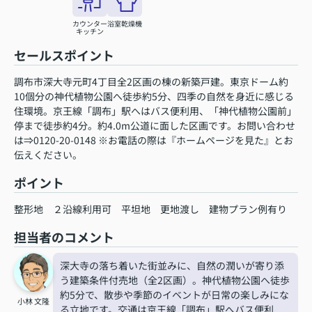
カウンター
浴室乾燥機
キッチン
セールスポイント
調布市深大寺元町4丁目全2区画の棟の新築戸建。東京ドーム約
10個分の神代植物公園へ徒歩約5分、四季の自然を身近に感じる
住環境。京王線「調布」駅へはバス便利用、「神代植物公園前」
停まで徒歩約4分。約4.0m公道に面した区画です。お問い合わせ
は⇒0120-20-0148 ※お電話の際は『ホームページを見た』とお
伝えください。
ポイント
整形地
２沿線利用可
平坦地
更地渡し
建物プラン例有り
担当者のコメント
深大寺の落ち着いた街並みに、自然の潤いが寄り添
う建築条件付売地（全2区画）。神代植物公園へ徒歩
約5分で、散歩や季節のイベントが日常の楽しみにな
小林 文隆
る立地です。交通は京王線「調布」駅へバス便利