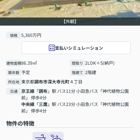
【外観】
5,360万円
価格
支払いシミュレーション
86.39㎡
2LDK＋S(納戸)
建物面積
間取り
予定
2階建
築年数
階建て
東京都
調布市
深大寺元町
４丁目
所在地
京王線
「
調布
」駅 バス11分 小田急バス「神代植物公園
交通
前」 停歩4分
中央線
「
三鷹
」駅 バス23分 小田急バス「神代植物公園
前」 停歩4分
物件の特徴