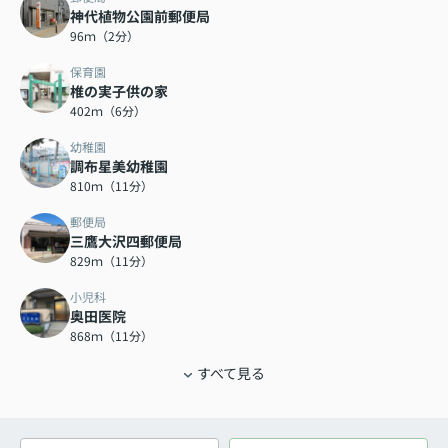
神代植物公園前郵便局
96ｍ（2分）
保育園
椎の実子供の家
402ｍ（6分）
幼稚園
調布星美幼稚園
810ｍ（11分）
郵便局
三鷹大沢四郵便局
829ｍ（11分）
小児科
奥田医院
868ｍ（11分）
すべて見る