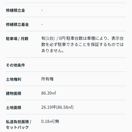
-
修繕積立金
-
修繕積立基金
有(1台) / 0円 駐車台数は車種により、表示台
駐車場 / 月額
数を必ず駐車できることを保証するものでは
ありません。
その他条件
所有権
土地権利
86.39㎡
建物面積
26.19坪(86.58㎡)
土地面積
0.18㎡/無
私道負担面積 /
セットバック