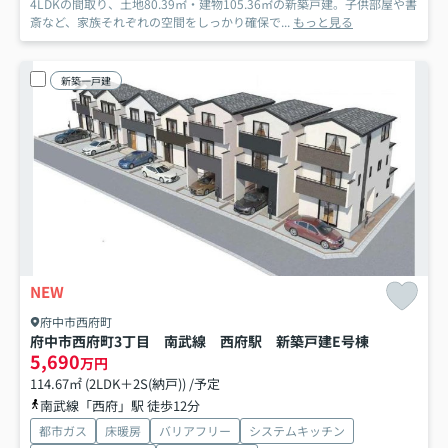
4LDKの間取り、土地80.39㎡・建物105.36㎡の新築戸建。子供部屋や書
斎など、家族それぞれの空間をしっかり確保で...
もっと見る
新築一戸建
NEW
府中市西府町
府中市西府町3丁目 南武線 西府駅 新築戸建
E号棟
5,690
万円
114.67㎡ (2LDK＋2S(納戸)) /予定
南武線「西府」駅 徒歩12分
都市ガス
床暖房
バリアフリー
システムキッチン