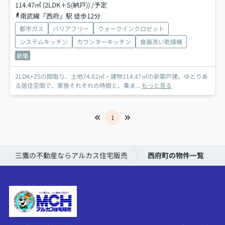
114.47㎡ (2LDK＋S(納戸)) /予定
南武線「西府」駅 徒歩12分
都市ガス
バリアフリー
ウォークインクロゼット
システムキッチン
カウンターキッチン
食器洗い乾燥機
新築
2LDK+2Sの間取り、土地74.82㎡・建物114.47㎡の新築戸建。ゆとりあ
る居住空間で、家族それぞれの時間と、集ま...
もっと見る
1
三鷹の不動産ならアルカス住宅販売
西府町の物件一覧