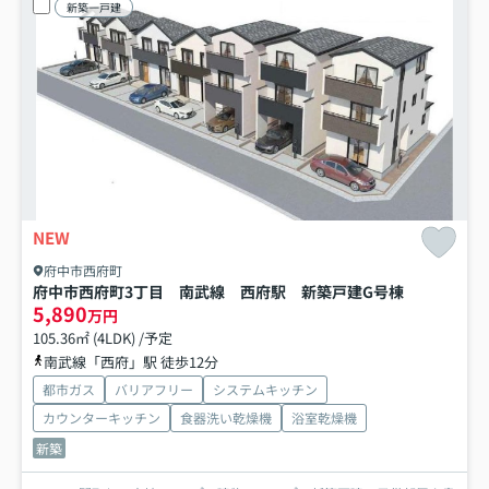
新築一戸建
NEW
府中市西府町
府中市西府町3丁目 南武線 西府駅 新築戸建
G号棟
5,890
万円
105.36㎡ (4LDK) /予定
南武線「西府」駅 徒歩12分
都市ガス
バリアフリー
システムキッチン
カウンターキッチン
食器洗い乾燥機
浴室乾燥機
新築