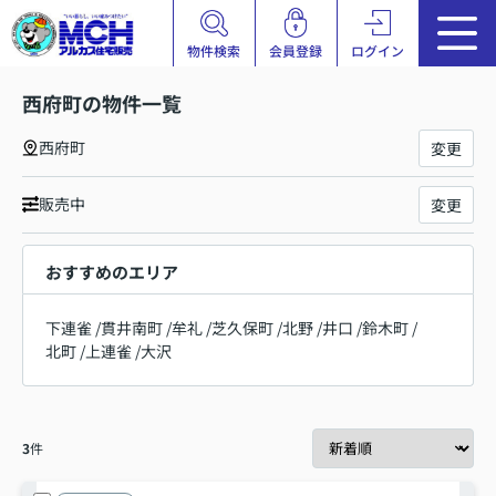
物件検索
会員登録
ログイン
西府町の物件一覧
西府町
変更
販売中
変更
おすすめのエリア
下連雀
/
貫井南町
/
牟礼
/
芝久保町
/
北野
/
井口
/
鈴木町
/
北町
/
上連雀
/
大沢
3
件