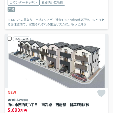
カウンターキッチン
食器洗い乾燥機
新築
2LDK+2Sの間取り、土地72.35㎡・建物114.67㎡の新築戸建。ゆとりあ
る居住空間で、家族それぞれの生活リズムに...
もっと見る
新築一戸建
NEW
府中市西府町
府中市西府町3丁目 南武線 西府駅 新築戸建
F棟
5,690
万円