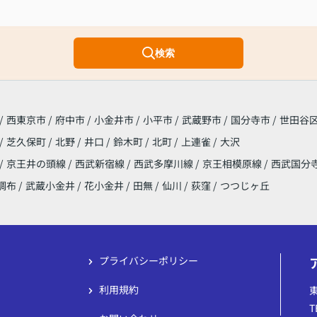
検索
/
西東京市
/
府中市
/
小金井市
/
小平市
/
武蔵野市
/
国分寺市
/
世田谷
/
芝久保町
/
北野
/
井口
/
鈴木町
/
北町
/
上連雀
/
大沢
/
京王井の頭線
/
西武新宿線
/
西武多摩川線
/
京王相模原線
/
西武国分
調布
/
武蔵小金井
/
花小金井
/
田無
/
仙川
/
荻窪
/
つつじヶ丘
プライバシーポリシー
利用規約
T