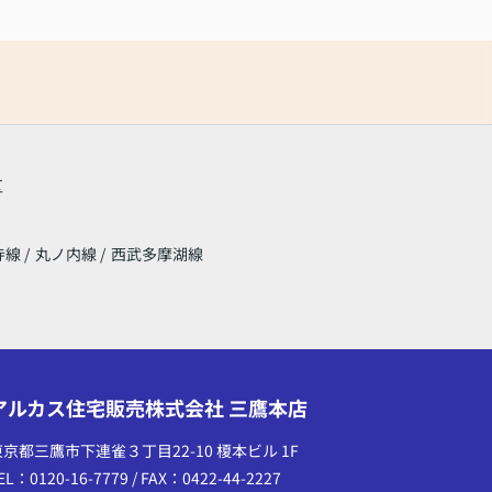
区
寺線
/
丸ノ内線
/
西武多摩湖線
アルカス住宅販売株式会社 三鷹本店
東京都三鷹市下連雀３丁目22-10 榎本ビル 1F
EL：0120-16-7779 / FAX：0422-44-2227