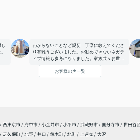
謝し
わからないことなど親切 丁寧に教えてくださ
た。
り有難うございました。お勧めできないネガテ
ィブ情報も参考になりました。家族共々お世話
になり有難うございます。
お客様の声一覧
/
西東京市
/
府中市
/
小金井市
/
小平市
/
武蔵野市
/
国分寺市
/
世田谷
/
芝久保町
/
北野
/
井口
/
鈴木町
/
北町
/
上連雀
/
大沢