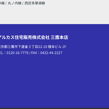
寺線
/
丸ノ内線
/
西武多摩湖線
アルカス住宅販売株式会社 三鷹本店
東京都三鷹市下連雀３丁目22-10 榎本ビル 1F
EL：0120-16-7779 / FAX：0422-44-2227