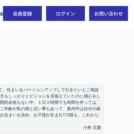
会員登録
ログイン
お問い合わせ
報
せて、住まいをバージョンアップして行きたいとご相談
方もしっかりとビジョンを見据えていたのに感心をし
間的余裕もない中、１日２時間でも時間を作っては、
ご年齢が私の娘と近い事もあって、案内中は自分の娘
お住まいを決め、お子様が生まれT.O様も、これから
小林 文隆