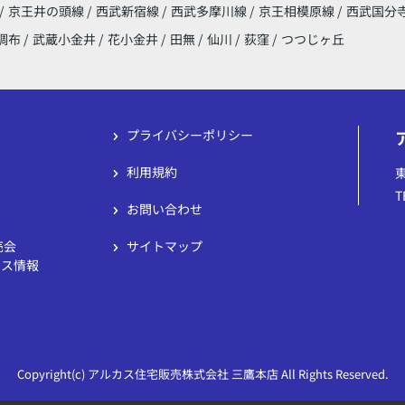
/
京王井の頭線
/
西武新宿線
/
西武多摩川線
/
京王相模原線
/
西武国分
調布
/
武蔵小金井
/
花小金井
/
田無
/
仙川
/
荻窪
/
つつじヶ丘
プライバシーポリシー
利用規約
T
お問い合わせ
売会
サイトマップ
ウス情報
Copyright(c) アルカス住宅販売株式会社 三鷹本店 All Rights Reserved.