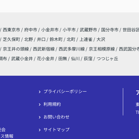
/
西東京市
/
府中市
/
小金井市
/
小平市
/
武蔵野市
/
国分寺市
/
世田谷
/
芝久保町
/
北野
/
井口
/
鈴木町
/
北町
/
上連雀
/
大沢
/
京王井の頭線
/
西武新宿線
/
西武多摩川線
/
京王相模原線
/
西武国分
調布
/
武蔵小金井
/
花小金井
/
田無
/
仙川
/
荻窪
/
つつじヶ丘
プライバシーポリシー
利用規約
T
お問い合わせ
売会
サイトマップ
ウス情報