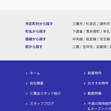
市区町村から探す
三鷹市
/
杉並区
/
調布市
町名から探す
下連雀
/
貫井南町
/
牟礼
路線から探す
中央線
/
総武線
/
京王線
駅から探す
三鷹
/
吉祥寺
/
武蔵境
/
ホーム
新着物件
会社概要
おすすめ物件
三鷹店スタッフ紹介
動画特集
スタッフブログ
今週の現地販
＆オープンハ