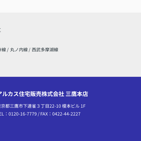
区
寺線
/
丸ノ内線
/
西武多摩湖線
アルカス住宅販売株式会社 三鷹本店
東京都三鷹市下連雀３丁目22-10 榎本ビル 1F
EL：0120-16-7779 / FAX：0422-44-2227