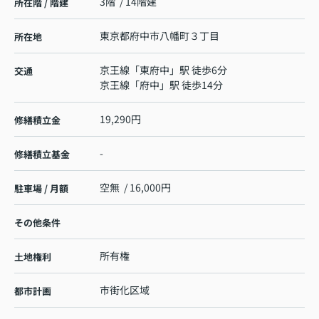
3階 / 14階建
所在階 / 階建
東京都
府中市
八幡町
３丁目
所在地
京王線
「
東府中
」駅 徒歩6分
交通
京王線
「
府中
」駅 徒歩14分
19,290円
修繕積立金
-
修繕積立基金
空無 / 16,000円
駐車場 / 月額
その他条件
所有権
土地権利
市街化区域
都市計画