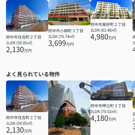
府中市美好町２丁目
3LDK (63.48㎡)
府中市小柳町３丁目
4,980
3LDK (70.74㎡)
府中市住吉町２丁目
万円
3,699
1LDK (59.85㎡)
3
万円
2,130
万円
よく見られている物件
府中市押立町３丁目
3LDK (70.02㎡)
4,180
府中市住吉町２丁目
万円
2
1LDK (59.85㎡)
2,130
万円