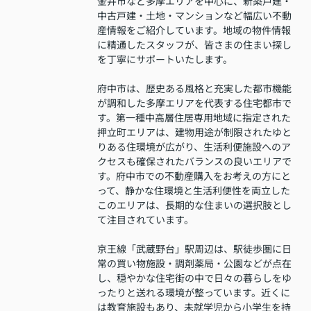
金井市など多摩エリアを中心に、新築戸建・
中古戸建・土地・マンションなど幅広い不動
産情報をご紹介しています。地域の物件情報
に精通したスタッフが、皆さまの住まい探し
を丁寧にサポートいたします。
府中市は、歴史ある風格と充実した都市機能
が調和した多摩エリアを代表する住宅都市で
す。第一種中高層住居専用地域に指定された
押立町エリアは、建物用途が制限されたゆと
りある住環境が広がり、生活利便施設へのア
クセスも確保されたバランスの良いエリアで
す。府中市での不動産購入をお考えの方にと
って、静かな住環境と生活利便性を両立した
このエリアは、長期的な住まいの選択肢とし
て注目されています。
京王線「武蔵野台」駅周辺は、駅徒歩圏に日
常の買い物施設・調剤薬局・公園などが点在
し、穏やかな住宅街の中で日々の暮らしをゆ
ったりと送れる環境が整っています。近くに
は教育施設もあり、未就学児から小学生を持