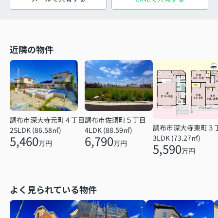
近隣の物件
調布市深大寺元町４丁目
調布市佐須町５丁目
調布市深大寺東町３
2SLDK (86.58㎡)
4LDK (88.59㎡)
5,460
6,790
3LDK (73.27㎡)
万円
万円
5,590
万円
よく見られている物件