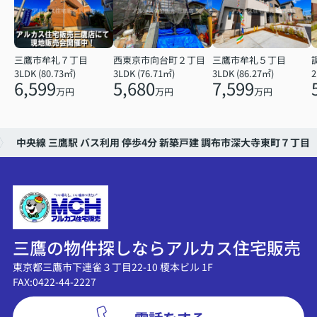
三鷹市牟礼７丁目
西東京市向台町２丁目
三鷹市牟礼５丁目
3LDK (80.73㎡)
3LDK (76.71㎡)
3LDK (86.27㎡)
6,599
5,680
7,599
万円
万円
万円
中央線 三鷹駅 バス利用 停歩4分 新築戸建 調布市深大寺東町７丁目
三鷹の物件探しならアルカス住宅販売
東京都三鷹市下連雀３丁目22-10 榎本ビル 1F
FAX:0422-44-2227