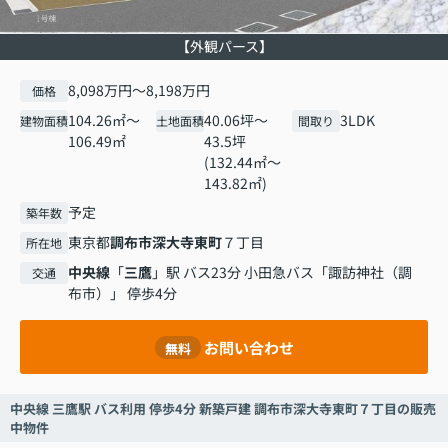
【外観パース】
8,098万円～8,198万円
価格
104.26㎡～
40.06坪～
3LDK
建物面積
土地面積
間取り
106.49㎡
43.5坪
(132.44㎡～
143.82㎡)
予定
築年数
東京都
調布市
深大寺東町
７丁目
所在地
中央線
「
三鷹
」駅 バス23分 小田急バス「諏訪神社（調
交通
布市）」 停歩4分
お問い合わせ
無料
中央線 三鷹駅 バス利用 停歩4分 新築戸建 調布市深大寺東町７丁目の販売
中物件