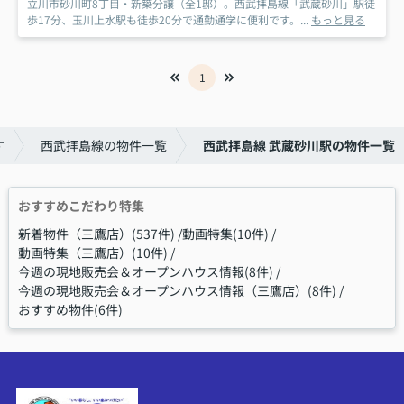
立川市砂川町8丁目・新築分譲（全1邸）。西武拝島線「武蔵砂川」駅徒
歩17分、玉川上水駅も徒歩20分で通勤通学に便利です。...
もっと見る
1
す
西武拝島線の物件一覧
西武拝島線 武蔵砂川駅の物件一覧
おすすめこだわり特集
新着物件（三鷹店）(537件)
動画特集(10件)
動画特集（三鷹店）(10件)
今週の現地販売会＆オープンハウス情報(8件)
今週の現地販売会＆オープンハウス情報（三鷹店）(8件)
おすすめ物件(6件)