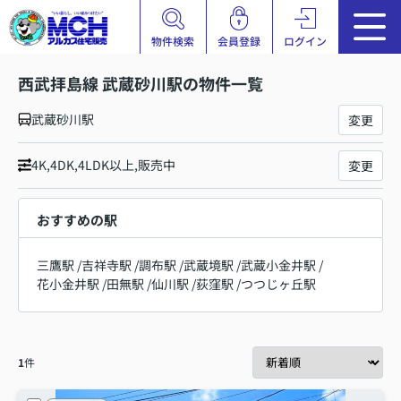
物件検索
会員登録
ログイン
西武拝島線 武蔵砂川駅の物件一覧
武蔵砂川駅
変更
4K,4DK,4LDK以上,販売中
変更
おすすめの駅
三鷹駅
/
吉祥寺駅
/
調布駅
/
武蔵境駅
/
武蔵小金井駅
/
花小金井駅
/
田無駅
/
仙川駅
/
荻窪駅
/
つつじヶ丘駅
1
件