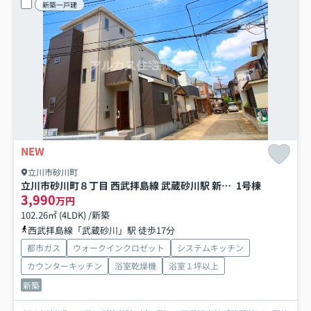
新築一戸建
NEW
立川市砂川町
立川市砂川町８丁目 西武拝島線 武蔵砂川駅 新築戸建
1号棟
3,990
万円
102.26㎡ (4LDK) /新築
西武拝島線「武蔵砂川」駅 徒歩17分
都市ガス
ウォークインクロゼット
システムキッチン
カウンターキッチン
浴室乾燥機
浴室１坪以上
新築