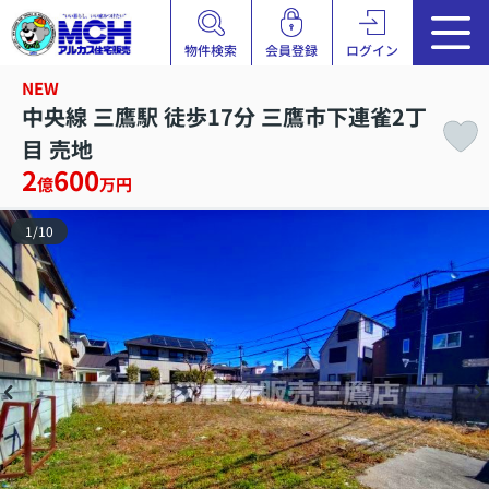
物件検索
会員登録
ログイン
NEW
中央線 三鷹駅 徒歩17分 三鷹市下連雀2丁
目 売地
2
600
億
万円
1
/
10