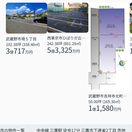
西東京市ひばりが丘北４丁目
武蔵野市境５丁目
242.38坪 (801.29㎡)
102.38坪 (338.48㎡)
3
5
3,325
3
717
億
万円
億
万円
武蔵野市吉祥寺北町２丁目
50.00坪 (165.30㎡)
1
1,580
億
万円
市の物件一覧
中央線 三鷹駅 徒歩17分 三鷹市下連雀2丁目 売地