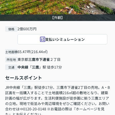
【外観】
2億600万円
価格
支払いシミュレーション
65.47坪(216.44㎡)
土地面積
東京都
三鷹市
下連雀
２丁目
所在地
中央線
「
三鷹
」駅 徒歩17分
交通
セールスポイント
JR中央線「三鷹」駅徒歩17分、三鷹市下連雀2丁目の売地。A・B
区画を一括購入することで土地面積216㎡超の敷地となり、建築
計画の幅が広がります。生活利便施設が徒歩圏に揃う三鷹エリア
の立地。現地で街並みや周辺環境をぜひご確認ください。お問い
合わせは⇒0120-20-0148 ※お電話の際は『ホームページを見
た』とお伝えください。