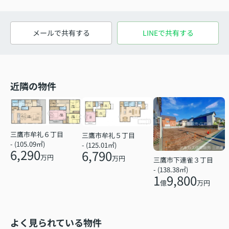
メールで共有する
LINEで共有する
近隣の物件
三鷹市牟礼６丁目
三鷹市牟礼５丁目
- (105.09㎡)
- (125.01㎡)
6,290
6,790
万円
万円
三鷹市下連雀３丁目
- (138.38㎡)
1
9,800
億
万円
よく見られている物件