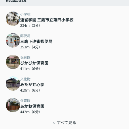
小学校
連雀学園 三鷹市立第四小学校
234ｍ（3分）
郵便局
三鷹下連雀郵便局
253ｍ（4分）
保育園
ぴかぴか保育園
411ｍ（6分）
文化財
みたか井心亭
419ｍ（6分）
保育園
あかね保育園
442ｍ（6分）
すべて見る