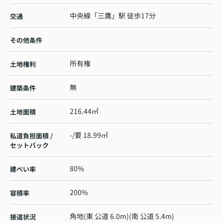
中央線
「
三鷹
」駅 徒歩17分
交通
その他条件
所有権
土地権利
無
建築条件
216.44㎡
土地面積
-/要 18.99㎡
私道負担面積 /
セットバック
80%
建ぺい率
200%
容積率
角地(東 公道 6.0m)(南 公道 5.4m)
接道状況